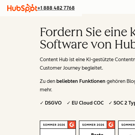
+1 888 482 7768
Fordern Sie eine
Software von Hub
Content Hub ist eine KI-gestützte Contentm
Customer Journey begleitet.
Zu den
beliebten Funktionen
gehören Blog
mehr.
✓ DSGVO ✓ EU Cloud COC ✓ SOC 2 Ty