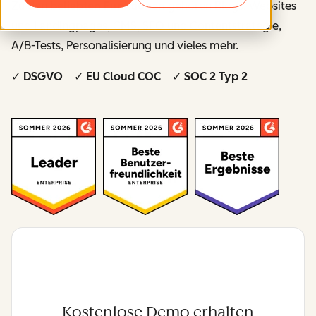
Zu den
beliebten Funktionen
gehören Blogs, Websites
und Landingpages, CMS, SEO und Contentstrategie,
A/B-Tests, Personalisierung und vieles mehr.
✓ DSGVO ✓ EU Cloud COC ✓ SOC 2 Typ 2
Kostenlose Demo erhalten