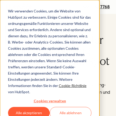
+1 888 482 7768
Wir verwenden Cookies, um die Website von
HubSpot zu verbessern. Einige Cookies sind für das
ordnungsgemäße Funktionieren unserer Website
Fordern Sie eine
und Services erforderlich. Andere sind optional und
dienen dazu, Ihr Erlebnis zu personalisieren, wie z.
kostenlose Demo der
B. Werbe- oder Analytics-Cookies. Sie können allen
Contentmarketing-
Cookies zustimmen, alle optionalen Cookies
ablehnen oder die Cookies entsprechend Ihren
Software von HubSpot
Präferenzen einstellen. Wenn Sie keine Auswahl
treffen, werden unsere Standard-Cookie-
an.
Einstellungen angewendet. Sie können Ihre
Einstellungen jederzeit ändern. Weitere
Content Hub ist eine KI-gestützte Contentmarketing-
Informationen finden Sie in der
Cookie-Richtlinie
von HubSpot.
Software, die Ihnen dabei hilft, Content zu erstellen und
zu verwalten, und die gesamte Customer Journey
Cookies verwalten
begleitet.
Alle akzeptieren
Alle ablehnen