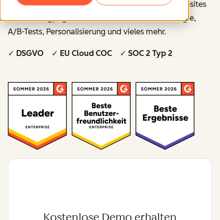
Zu den
beliebten Funktionen
gehören Blogs, Websites
und Landingpages, CMS, SEO und Contentstrategie,
A/B-Tests, Personalisierung und vieles mehr.
✓ DSGVO ✓ EU Cloud COC ✓ SOC 2 Typ 2
Kostenlose Demo erhalten