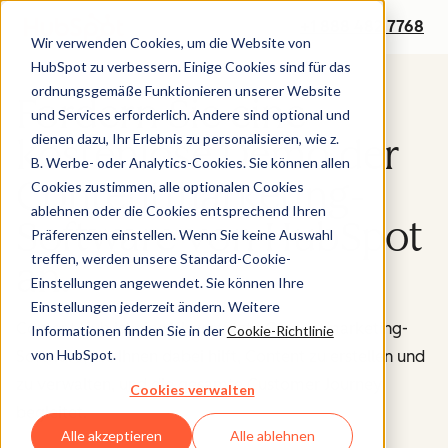
+1 888 482 7768
Wir verwenden Cookies, um die Website von
HubSpot zu verbessern. Einige Cookies sind für das
ordnungsgemäße Funktionieren unserer Website
Fordern Sie eine
und Services erforderlich. Andere sind optional und
dienen dazu, Ihr Erlebnis zu personalisieren, wie z.
kostenlose Demo der
B. Werbe- oder Analytics-Cookies. Sie können allen
Contentmarketing-
Cookies zustimmen, alle optionalen Cookies
ablehnen oder die Cookies entsprechend Ihren
Software von HubSpot
Präferenzen einstellen. Wenn Sie keine Auswahl
treffen, werden unsere Standard-Cookie-
an.
Einstellungen angewendet. Sie können Ihre
Einstellungen jederzeit ändern. Weitere
Content Hub ist eine KI-gestützte Contentmarketing-
Informationen finden Sie in der
Cookie-Richtlinie
von HubSpot.
Software, die Ihnen dabei hilft, Content zu erstellen und
zu verwalten, und die gesamte Customer Journey
Cookies verwalten
begleitet.
Alle akzeptieren
Alle ablehnen