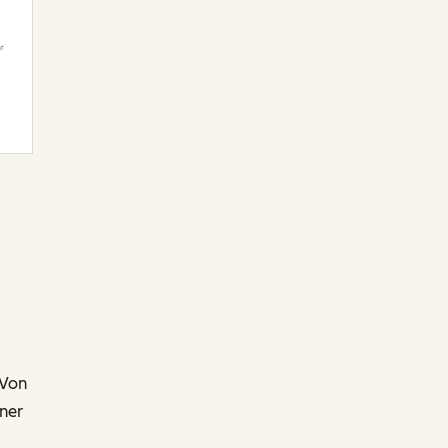
 Von
iner