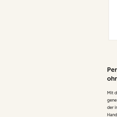
Per
oh
Mit d
gener
der i
Hand