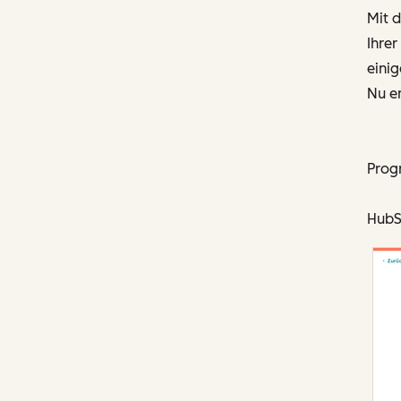
Mit 
Ihrer
einig
Nu en
Prog
HubS