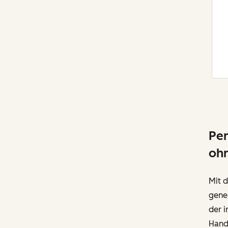
Per
oh
Mit d
gener
der i
Hand