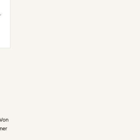
 Von
iner