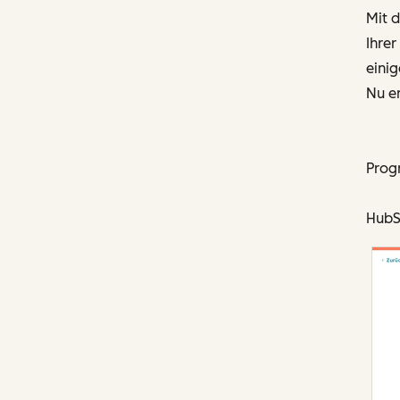
Mit 
Ihrer
einig
Nu en
Prog
HubS