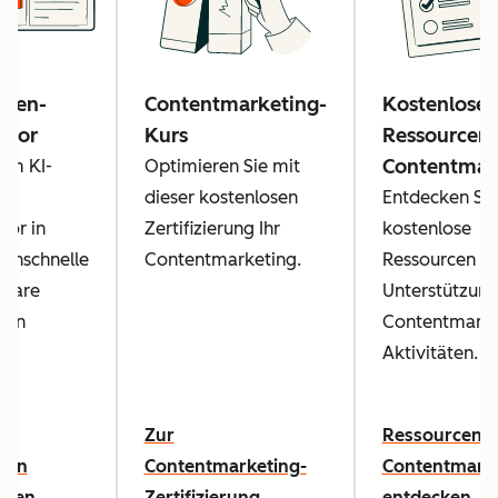
deen-
Contentmarketing-
Kostenlose
ator
Kurs
Ressourcen
Contentmar
nem KI-
Optimieren Sie mit
el-
dieser kostenlosen
Entdecken Sie
tor in
Zertifizierung Ihr
kostenlose
enschnelle
Contentmarketing.
Ressourcen zu
zbare
Unterstützung
een
Contentmarke
en
Aktivitäten.
Zur
Ressourcen 
een
Contentmarketing-
Contentmark
eren
Zertifizierung
entdecken