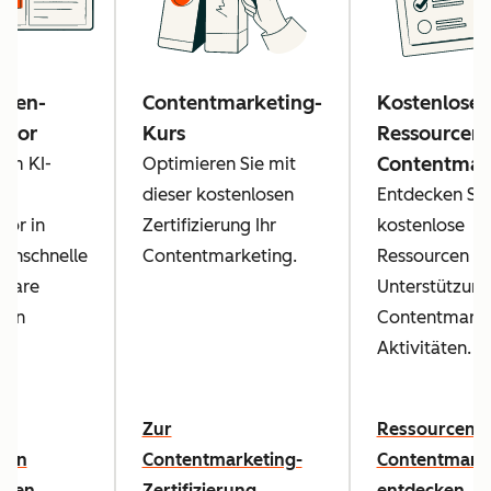
deen-
Contentmarketing-
Kostenlose
ator
Kurs
Ressourcen
Contentmar
nem KI-
Optimieren Sie mit
el-
dieser kostenlosen
Entdecken Sie
tor in
Zertifizierung Ihr
kostenlose
enschnelle
Contentmarketing.
Ressourcen zu
zbare
Unterstützung
een
Contentmarke
en
Aktivitäten.
Zur
Ressourcen 
een
Contentmarketing-
Contentmark
eren
Zertifizierung
entdecken