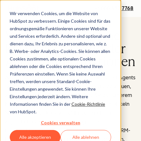
+1 888 482 7768
Wir verwenden Cookies, um die Website von
HubSpot zu verbessern. Einige Cookies sind für das
ordnungsgemäße Funktionieren unserer Website
Vereinbaren Sie eine
und Services erforderlich. Andere sind optional und
dienen dazu, Ihr Erlebnis zu personalisieren, wie z.
kostenlose Demo der
B. Werbe- oder Analytics-Cookies. Sie können allen
Agent Hub-Funktionen
Cookies zustimmen, alle optionalen Cookies
ablehnen oder die Cookies entsprechend Ihren
Präferenzen einstellen. Wenn Sie keine Auswahl
Agent Hub ist Ihre zentrale Schaltzentrale, um KI-Agents
treffen, werden unsere Standard-Cookie-
über Ihre gesamte GTM-Strategie hinweg aufzubauen,
Einstellungen angewendet. Sie können Ihre
zu verwalten und einzusetzen. Wählen Sie aus unserem
Einstellungen jederzeit ändern. Weitere
Marketplace vorgefertigter Agents – oder entwickeln
Informationen finden Sie in der
Cookie-Richtlinie
von HubSpot.
Sie individuelle, die exakt auf Ihr Unternehmen
zugeschnitten sind. Ob vorgefertigt oder
Cookies verwalten
maßgeschneidert: Alle Agents werden von Ihren CRM-
Alle akzeptieren
Alle ablehnen
Daten gespeist – für Ergebnisse, die wirklich zählen.