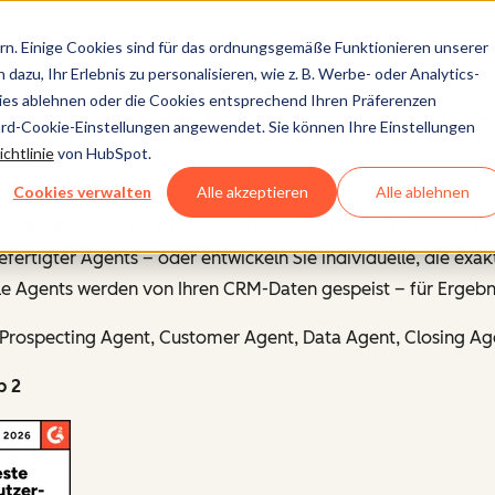
n. Einige Cookies sind für das ordnungsgemäße Funktionieren unserer
dazu, Ihr Erlebnis zu personalisieren, wie z. B. Werbe- oder Analytics-
kies ablehnen oder die Cookies entsprechend Ihren Präferenzen
eine kostenlose Demo de
ard-Cookie-Einstellungen angewendet. Sie können Ihre Einstellungen
chtlinie
von HubSpot.
Cookies verwalten
Alle akzeptieren
Alle ablehnen
e, um KI-Agents über Ihre gesamte GTM-Strategie hinweg aufz
ertigter Agents – oder entwickeln Sie individuelle, die exak
e Agents werden von Ihren CRM-Daten gespeist – für Ergebnis
rospecting Agent, Customer Agent, Data Agent, Closing Ag
p 2