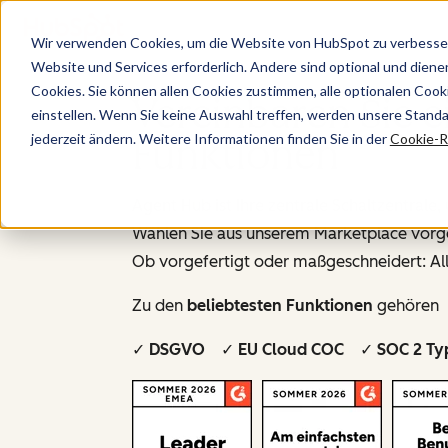
Wir verwenden Cookies, um die Website von HubSpot zu verbesser
Website und Services erforderlich. Andere sind optional und dienen 
Cookies. Sie können allen Cookies zustimmen, alle optionalen Coo
Vereinbaren Sie 
einstellen. Wenn Sie keine Auswahl treffen, werden unsere Stand
jederzeit ändern. Weitere Informationen finden Sie in der
Cookie-Ri
Funktionen
Agent Hub ist Ihre zentrale Schaltzentral
Wählen Sie aus unserem Marketplace vorgef
Ob vorgefertigt oder maßgeschneidert: All
Zu den
beliebtesten Funktionen
gehören P
✓ DSGVO ✓ EU Cloud COC ✓ SOC 2 Ty