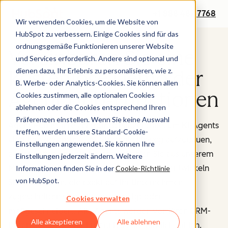
+1 888 482 7768
Wir verwenden Cookies, um die Website von
HubSpot zu verbessern. Einige Cookies sind für das
ordnungsgemäße Funktionieren unserer Website
Vereinbaren Sie eine
und Services erforderlich. Andere sind optional und
dienen dazu, Ihr Erlebnis zu personalisieren, wie z.
kostenlose Demo der
B. Werbe- oder Analytics-Cookies. Sie können allen
Agent Hub-Funktionen
Cookies zustimmen, alle optionalen Cookies
ablehnen oder die Cookies entsprechend Ihren
Präferenzen einstellen. Wenn Sie keine Auswahl
Agent Hub ist Ihre zentrale Schaltzentrale, um KI-Agents
treffen, werden unsere Standard-Cookie-
über Ihre gesamte GTM-Strategie hinweg aufzubauen,
Einstellungen angewendet. Sie können Ihre
zu verwalten und einzusetzen. Wählen Sie aus unserem
Einstellungen jederzeit ändern. Weitere
Marketplace vorgefertigter Agents – oder entwickeln
Informationen finden Sie in der
Cookie-Richtlinie
von HubSpot.
Sie individuelle, die exakt auf Ihr Unternehmen
zugeschnitten sind. Ob vorgefertigt oder
Cookies verwalten
maßgeschneidert: Alle Agents werden von Ihren CRM-
Alle akzeptieren
Alle ablehnen
Daten gespeist – für Ergebnisse, die wirklich zählen.