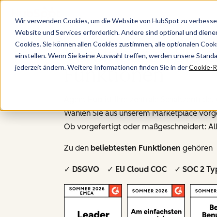
Wir verwenden Cookies, um die Website von HubSpot zu verbesser
Website und Services erforderlich. Andere sind optional und dienen 
Cookies. Sie können allen Cookies zustimmen, alle optionalen Coo
Vereinbaren Sie 
einstellen. Wenn Sie keine Auswahl treffen, werden unsere Stand
jederzeit ändern. Weitere Informationen finden Sie in der
Cookie-Ri
Funktionen
Agent Hub ist Ihre zentrale Schaltzentral
Wählen Sie aus unserem Marketplace vorgef
Ob vorgefertigt oder maßgeschneidert: All
Zu den
beliebtesten Funktionen
gehören P
✓ DSGVO ✓ EU Cloud COC ✓ SOC 2 Ty