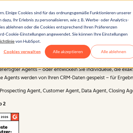
n. Einige Cookies sind für das ordnungsgemäße Funktionieren unserer
dazu, Ihr Erlebnis zu personalisieren, wie z. B. Werbe- oder Analytics-
kies ablehnen oder die Cookies entsprechend Ihren Präferenzen
eine kostenlose Demo de
ard-Cookie-Einstellungen angewendet. Sie können Ihre Einstellungen
chtlinie
von HubSpot.
Cookies verwalten
Alle akzeptieren
Alle ablehnen
e, um KI-Agents über Ihre gesamte GTM-Strategie hinweg aufz
ertigter Agents – oder entwickeln Sie individuelle, die exak
e Agents werden von Ihren CRM-Daten gespeist – für Ergebnis
rospecting Agent, Customer Agent, Data Agent, Closing Ag
p 2