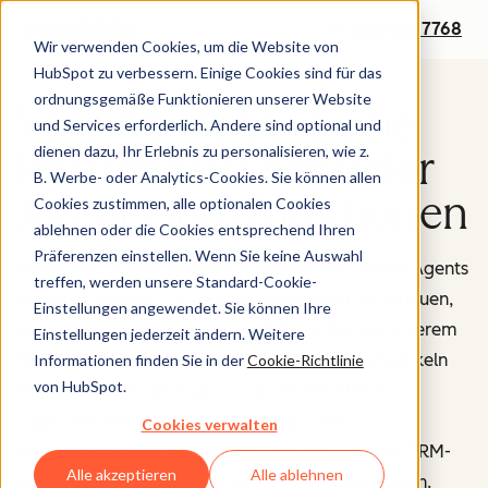
+1 888 482 7768
Wir verwenden Cookies, um die Website von
HubSpot zu verbessern. Einige Cookies sind für das
ordnungsgemäße Funktionieren unserer Website
Vereinbaren Sie eine
und Services erforderlich. Andere sind optional und
dienen dazu, Ihr Erlebnis zu personalisieren, wie z.
kostenlose Demo der
B. Werbe- oder Analytics-Cookies. Sie können allen
Agent Hub-Funktionen
Cookies zustimmen, alle optionalen Cookies
ablehnen oder die Cookies entsprechend Ihren
Präferenzen einstellen. Wenn Sie keine Auswahl
Agent Hub ist Ihre zentrale Schaltzentrale, um KI-Agents
treffen, werden unsere Standard-Cookie-
über Ihre gesamte GTM-Strategie hinweg aufzubauen,
Einstellungen angewendet. Sie können Ihre
zu verwalten und einzusetzen. Wählen Sie aus unserem
Einstellungen jederzeit ändern. Weitere
Marketplace vorgefertigter Agents – oder entwickeln
Informationen finden Sie in der
Cookie-Richtlinie
von HubSpot.
Sie individuelle, die exakt auf Ihr Unternehmen
zugeschnitten sind. Ob vorgefertigt oder
Cookies verwalten
maßgeschneidert: Alle Agents werden von Ihren CRM-
Alle akzeptieren
Alle ablehnen
Daten gespeist – für Ergebnisse, die wirklich zählen.