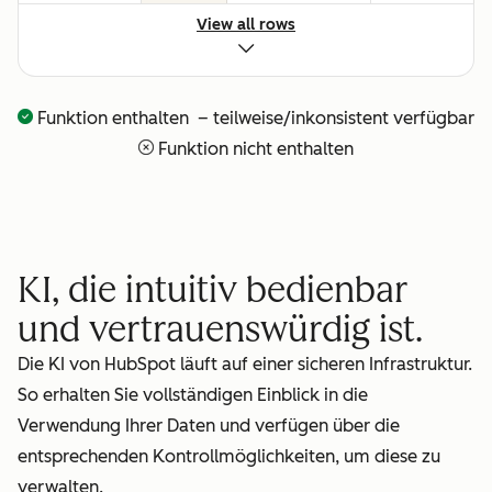
oder
View all rows
technisches
Setup
Funktion enthalten – teilweise/inkonsistent verfügbar
Vollständige
—
—
Funktion nicht enthalten
Transparenz
darüber,
was Ihr KI-
Team
KI, die intuitiv bedienbar
gerade tut
und vertrauenswürdig ist.
Bezahlung
—
—
Die KI von HubSpot läuft auf einer sicheren Infrastruktur.
für
So erhalten Sie vollständigen Einblick in die
erbrachte
Verwendung Ihrer Daten und verfügen über die
Leistungen
entsprechenden Kontrollmöglichkeiten, um diese zu
verwalten.