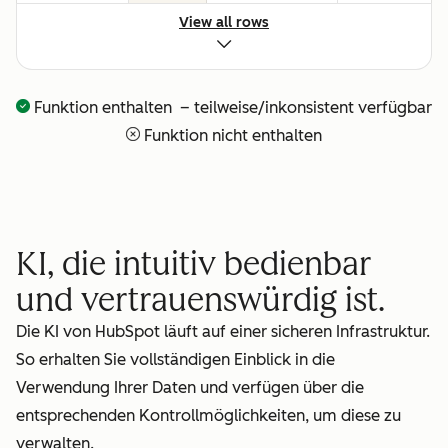
oder
View all rows
technisches
Setup
Funktion enthalten – teilweise/inkonsistent verfügbar
Vollständige
—
—
Funktion nicht enthalten
Transparenz
darüber,
was Ihr KI-
Team
KI, die intuitiv bedienbar
gerade tut
und vertrauenswürdig ist.
Bezahlung
—
—
Die KI von HubSpot läuft auf einer sicheren Infrastruktur.
für
So erhalten Sie vollständigen Einblick in die
erbrachte
Verwendung Ihrer Daten und verfügen über die
Leistungen
entsprechenden Kontrollmöglichkeiten, um diese zu
verwalten.