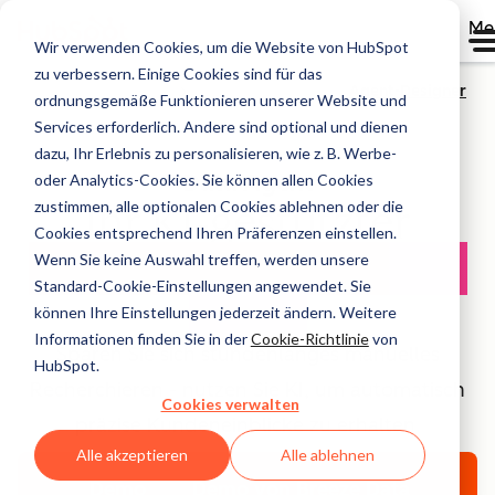
Me
Wir verwenden Cookies, um die Website von HubSpot
zu verbessern. Einige Cookies sind für das
Agent-Designer
ordnungsgemäße Funktionieren unserer Website und
Services erforderlich. Andere sind optional und dienen
dazu, Ihr Erlebnis zu personalisieren, wie z. B. Werbe-
Data Agent
oder Analytics-Cookies. Sie können allen Cookies
zustimmen, alle optionalen Cookies ablehnen oder die
Ihr KI-gestützter
Cookies entsprechend Ihren Präferenzen einstellen.
Customer Intelligence
Wenn Sie keine Auswahl treffen, werden unsere
Standard-Cookie-Einstellungen angewendet. Sie
Agent
können Ihre Einstellungen jederzeit ändern. Weitere
Informationen finden Sie in der
Cookie-Richtlinie
von
Sparen Sie sich stundenlanges manuelles
HubSpot.
Recherchieren - nutzen Sie KI, um automatisch
Cookies verwalten
präzise Kundeneinblicke zu erhalten.
Alle akzeptieren
Alle ablehnen
Demo
Demo von Breeze Data