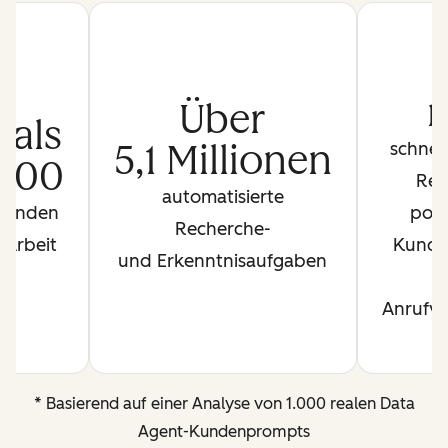
Über
 als
5,1 Millionen
schnel
000
Rec
automatisierte
Stunden
pote
Recherche-
 Arbeit
Kunds
und Erkenntnisaufgaben
Anrufvo
* Basierend auf einer Analyse von 1.000 realen Data
Agent-Kundenprompts