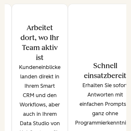
Arbeitet
dort, wo Ihr
Team aktiv
ist
h
Schnell
Kundeneinblicke
en
einsatzbereit
landen direkt in
t
Erhalten Sie sofort
Ihrem Smart
us
Antworten mit
CRM und den
einfachen Prompts –
Workflows, aber
s
ganz ohne
auch in Ihrem
et
Programmierkenntniss
Data Studio von
am