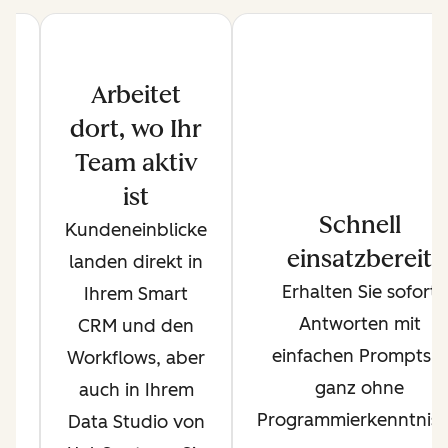
Arbeitet
dort, wo Ihr
Team aktiv
ist
h
Schnell
Kundeneinblicke
en
einsatzbereit
landen direkt in
t
Erhalten Sie sofort
Ihrem Smart
us
Antworten mit
CRM und den
einfachen Prompts –
Workflows, aber
s
ganz ohne
auch in Ihrem
et
Programmierkenntniss
Data Studio von
am