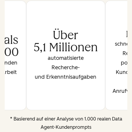
Über
 als
5,1 Millionen
schnel
000
Rec
automatisierte
Stunden
pote
Recherche-
 Arbeit
Kunds
und Erkenntnisaufgaben
Anrufvo
* Basierend auf einer Analyse von 1.000 realen Data
Agent-Kundenprompts