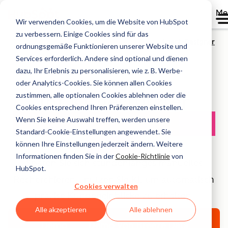
Me
Wir verwenden Cookies, um die Website von HubSpot
zu verbessern. Einige Cookies sind für das
Agent-Designer
ordnungsgemäße Funktionieren unserer Website und
Services erforderlich. Andere sind optional und dienen
dazu, Ihr Erlebnis zu personalisieren, wie z. B. Werbe-
Data Agent
oder Analytics-Cookies. Sie können allen Cookies
zustimmen, alle optionalen Cookies ablehnen oder die
Ihr KI-gestützter
Cookies entsprechend Ihren Präferenzen einstellen.
Customer Intelligence
Wenn Sie keine Auswahl treffen, werden unsere
Standard-Cookie-Einstellungen angewendet. Sie
Agent
können Ihre Einstellungen jederzeit ändern. Weitere
Informationen finden Sie in der
Cookie-Richtlinie
von
Sparen Sie sich stundenlanges manuelles
HubSpot.
Recherchieren - nutzen Sie KI, um automatisch
Cookies verwalten
präzise Kundeneinblicke zu erhalten.
Alle akzeptieren
Alle ablehnen
Demo
Demo von Breeze Data