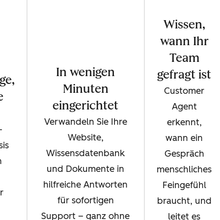
Wissen,
wann Ihr
Team
In wenigen
gefragt ist
ge,
Minuten
Customer
e
eingerichtet
Agent
Verwandeln Sie Ihre
erkennt,
–
Website,
wann ein
sis
Wissensdatenbank
Gespräch
n
und Dokumente in
menschliches
hilfreiche Antworten
Feingefühl
r
für sofortigen
braucht, und
Support – ganz ohne
leitet es