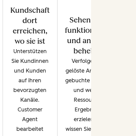
Kundschaft
Sehen, was
dort
funktioniert –
erreichen,
und anderes
wo sie ist
beheben
Unterstützen
Sie Kundinnen
Verfolgen Sie
und Kunden
gelöste Anfragen,
auf ihren
gebuchte Termine
bevorzugten
und welche
Kanäle.
Ressourcen
Customer
Ergebnisse
Agent
erzielen. So
bearbeitet
wissen Sie, wie Ihr