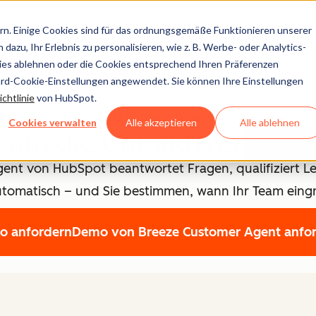
n. Einige Cookies sind für das ordnungsgemäße Funktionieren unserer
dazu, Ihr Erlebnis zu personalisieren, wie z. B. Werbe- oder Analytics-
Agent-Designer
kies ablehnen oder die Cookies entsprechend Ihren Präferenzen
ard-Cookie-Einstellungen angewendet. Sie können Ihre Einstellungen
chtlinie
von HubSpot.
Customer Agent
Cookies verwalten
Alle akzeptieren
Alle ablehnen
d um die Uhr aktiver
KI-C
ent von HubSpot beantwortet Fragen, qualifiziert Le
utomatisch – und Sie bestimmen, wann Ihr Team eingre
o anfordern
Demo von Breeze Customer Agent anfo