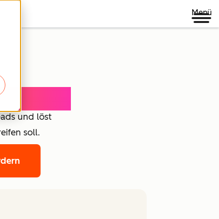
Menü
oncierge
ads und löst
ifen soll.
rdern