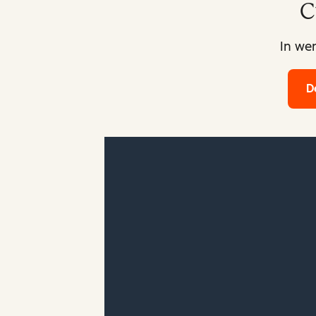
C
In wen
D