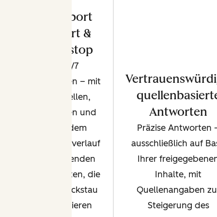
Support
sofort &
nonstop
24/7
Vertrauenswürdi
reagieren – mit
quellenbasiert
schnellen,
Antworten
präzisen und
auf dem
Präzise Antworten 
Kundenverlauf
ausschließlich auf Ba
basierenden
Ihrer freigegebene
Antworten, die
Inhalte, mit
den Rückstau
Quellenangaben zu
reduzieren
Steigerung des