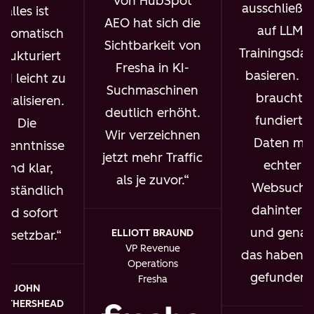
von HubSpot
ausschließli
alles ist
AEO hat sich die
auf LLM-
utomatisch
Sichtbarkeit von
Trainingsdat
trukturiert
Fresha in KI-
basieren. I
nd leicht zu
Suchmaschinen
brauchte
isualisieren.
deutlich erhöht.
fundierte
Die
Wir verzeichnen
Daten mit
rkenntnisse
jetzt mehr Traffic
echter
sind klar,
als je zuvor.
Websuche
erständlich
dahinter –
und sofort
und gena
ELLIOTT BRAUND
msetzbar.
VP Revenue
das haben w
Operations
gefunden.
Fresha
JOHN
OTHERSHEAD