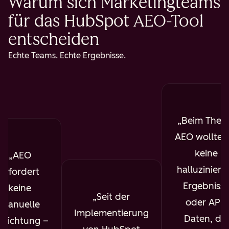
Warum sich Marketingteams
für das HubSpot AEO-Tool
entscheiden
Echte Teams. Echte Ergebnisse.
Beim The
AEO wollte i
keine
AEO
halluziniert
erfordert
Ergebniss
keine
Seit der
oder API-
manuelle
Implementierung
Daten, die
nrichtung –