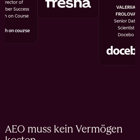
Director of
VALERIIA
mber Success
FROLOVA
uth on Course
Senior Data
Scientist
Docebo
AEO muss kein Vermögen