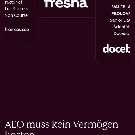
Director of
VALERIIA
mber Success
FROLOVA
uth on Course
Senior Data
Scientist
Docebo
AEO muss kein Vermögen