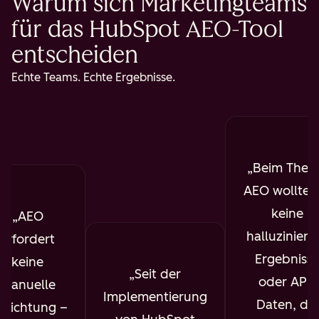
Warum sich Marketingteams
für das HubSpot AEO-Tool
entscheiden
Echte Teams. Echte Ergebnisse.
Beim The
AEO wollte i
keine
AEO
halluziniert
erfordert
Ergebniss
keine
Seit der
oder API-
manuelle
Implementierung
Daten, die
nrichtung –