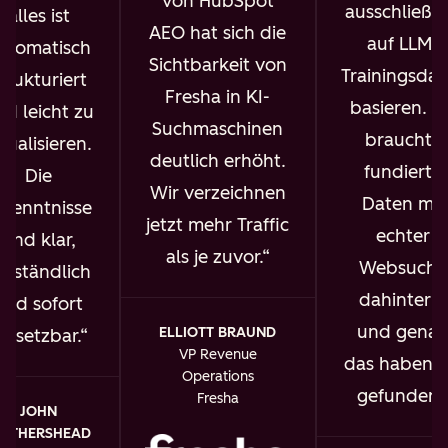
von HubSpot
ausschließli
alles ist
AEO hat sich die
auf LLM-
utomatisch
Sichtbarkeit von
Trainingsdat
trukturiert
Fresha in KI-
basieren. I
nd leicht zu
Suchmaschinen
brauchte
isualisieren.
deutlich erhöht.
fundierte
Die
Wir verzeichnen
Daten mit
rkenntnisse
jetzt mehr Traffic
echter
sind klar,
als je zuvor.
Websuche
erständlich
dahinter –
und sofort
und gena
ELLIOTT BRAUND
msetzbar.
VP Revenue
das haben w
Operations
gefunden.
Fresha
JOHN
OTHERSHEAD