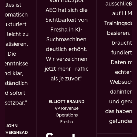
von HubSpot
ausschließli
alles ist
AEO hat sich die
auf LLM-
utomatisch
Sichtbarkeit von
Trainingsdat
trukturiert
Fresha in KI-
basieren. I
nd leicht zu
Suchmaschinen
brauchte
isualisieren.
deutlich erhöht.
fundierte
Die
Wir verzeichnen
Daten mit
rkenntnisse
jetzt mehr Traffic
echter
sind klar,
als je zuvor.
Websuche
erständlich
dahinter –
und sofort
und gena
ELLIOTT BRAUND
msetzbar.
VP Revenue
das haben w
Operations
gefunden.
Fresha
JOHN
OTHERSHEAD