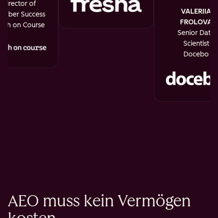
Director of
VALERIIA
mber Success
FROLOVA
uth on Course
Senior Data
Scientist
Docebo
AEO muss kein Vermögen