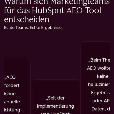
Warum sich Marketingteams
für das HubSpot AEO-Tool
entscheiden
Echte Teams. Echte Ergebnisse.
Beim The
AEO wollte i
keine
AEO
halluziniert
erfordert
Ergebniss
keine
Seit der
oder API-
manuelle
Implementierung
Daten, die
nrichtung –