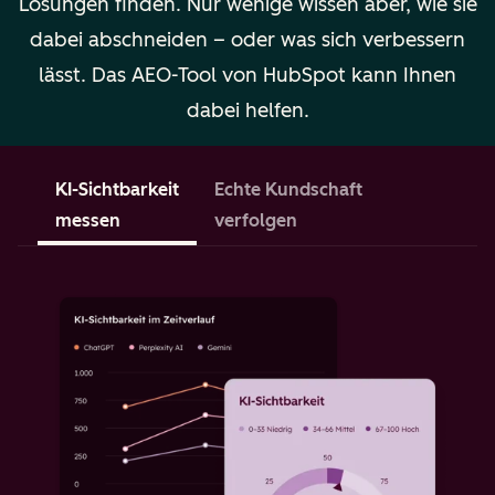
Lösungen finden. Nur wenige wissen aber, wie sie
dabei abschneiden – oder was sich verbessern
lässt. Das AEO-Tool von HubSpot kann Ihnen
dabei helfen.
KI-Sichtbarkeit
Echte Kundschaft
E
messen
verfolgen
M