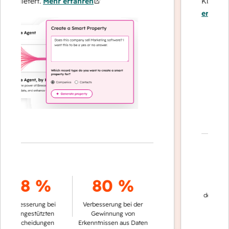
e liefert.
Mehr erfahren
Kundenbind
erfahren
70
78 %
80 %
der Konversa
erbesserung bei
Verbesserung bei der
automati
atengestützten
Gewinnung von
ntscheidungen
Erkenntnissen aus Daten