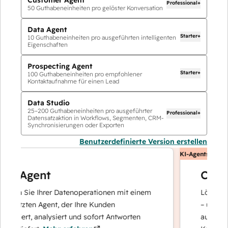
Professional+
50
Guthabeneinheiten pro gelöster Konversation
Data Agent
Starter+
10
Guthabeneinheiten pro ausgeführten intelligenten
Eigenschaften
Prospecting Agent
Starter+
100
Guthabeneinheiten pro empfohlener
Kontaktaufnahme für einen Lead
Data Studio
25
–
200
Guthabeneinheiten pro ausgeführter
Professional+
Datensatzaktion in Workflows, Segmenten, CRM-
Synchronisierungen oder Exporten
Benutzerdefinierte Version erstellen
KI-Agents
a Agent
Custom
ren Sie Ihrer Datenoperationen mit einem
Löst Anfrag
tützten Agent, der Ihre Kunden
– und eskal
chiert, analysiert und sofort Antworten
auf komple