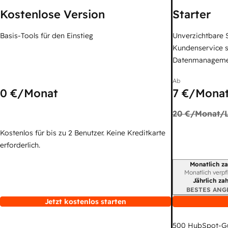
Kostenlose Version
Starter
Basis-Tools für den Einstieg
Unverzichtbare S
Kundenservice 
Datenmanagem
Ab
0 €
/Monat
7 €
/Monat
20 €
/Monat/L
Kostenlos für bis zu 2 Benutzer. Keine Kreditkarte
erforderlich.
Monatlich za
Abrechnungszei
Monatlich verpf
Jährlich za
BESTES ANG
Jetzt kostenlos starten
500
HubSpot-G