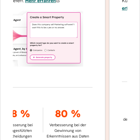
e liefert.
Mehr erfahren
Kundenbindu
erfahren
70
78 %
80 %
der Konversa
rbesserung bei
Verbesserung bei der
automatis
atengestützten
Gewinnung von
ntscheidungen
Erkenntnissen aus Daten