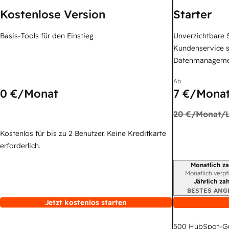
Kostenlose Version
Starter
Basis-Tools für den Einstieg
Unverzichtbare S
Kundenservice 
Datenmanagem
Ab
0 €
/Monat
7 €
/Monat
20 €
/Monat/L
Kostenlos für bis zu 2 Benutzer. Keine Kreditkarte
erforderlich.
Monatlich za
Abrechnungszei
Monatlich verpf
Jährlich za
BESTES ANG
Jetzt kostenlos starten
500
HubSpot-G