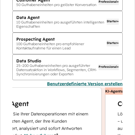
Professional+
50
Guthabeneinheiten pro gelöster Konversation
Data Agent
Starter+
10
Guthabeneinheiten pro ausgeführten intelligenten
Eigenschaften
Prospecting Agent
Starter+
100
Guthabeneinheiten pro empfohlener
Kontaktaufnahme für einen Lead
Data Studio
25
–
200
Guthabeneinheiten pro ausgeführter
Professional+
Datensatzaktion in Workflows, Segmenten, CRM-
Synchronisierungen oder Exporten
Benutzerdefinierte Version erstellen
KI-Agents
a Agent
Custom
ren Sie Ihrer Datenoperationen mit einem
Löst Anfrage
tützten Agent, der Ihre Kunden
– und eskali
hiert, analysiert und sofort Antworten
auf komplex