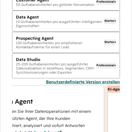
Professional+
50
Guthabeneinheiten pro gelöster Konversation
Data Agent
Starter+
10
Guthabeneinheiten pro ausgeführten intelligenten
Eigenschaften
Prospecting Agent
Starter+
100
Guthabeneinheiten pro empfohlener
Kontaktaufnahme für einen Lead
Data Studio
25
–
200
Guthabeneinheiten pro ausgeführter
Professional+
Datensatzaktion in Workflows, Segmenten, CRM-
Synchronisierungen oder Exporten
Benutzerdefinierte Version erstellen
KI-Agents
ta Agent
Custo
ieren Sie Ihrer Datenoperationen mit einem
Löst Anfr
estützten Agent, der Ihre Kunden
– und eska
erchiert, analysiert und sofort Antworten
auf kompl