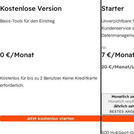
Kostenlose Version
Starter
Basis-Tools für den Einstieg
Unverzichtbare S
Kundenservice 
Datenmanagem
Ab
0 €
/Monat
7 €
/Monat
20 €
/Monat/L
Kostenlos für bis zu 2 Benutzer. Keine Kreditkarte
erforderlich.
Monatlich za
Abrechnungszei
Monatlich verpf
Jährlich za
BESTES ANG
Jetzt kostenlos starten
500
HubSpot-G