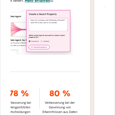
 sie liefert.
Mehr erfahren
Kundenbi
erfahren
7
78 %
80 %
der Konver
Verbesserung bei
Verbesserung bei der
automa
datengestützten
Gewinnung von
Entscheidungen
Erkenntnissen aus Daten