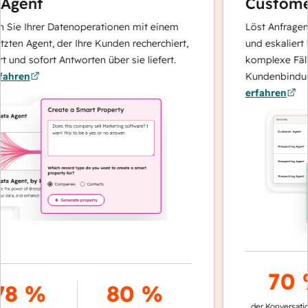
Agent
Customer
 Sie Ihrer Datenoperationen mit einem
Löst Anfragen m
zten Agent, der Ihre Kunden recherchiert,
und eskaliert b
 und sofort Antworten über sie liefert.
komplexe Fälle
ahren
Kundenbindung
erfahren
70 
8 %
80 %
der Konversatio