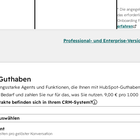
* Die angege
das erforderl
Onboarding f
erfahren
Professional- und Enterprise-Versi
Guthaben
ungsstarke Agents und Funktionen, die Ihnen mit HubSpot-Guthaben 
i Bedarf und zahlen Sie nur für das, was Sie nutzen.
9,00 €
pro
1.000
takte befinden sich in Ihrem CRM-System?
uswählen
nt
ten pro gelöster Konversation