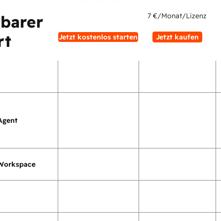
7 €
/Monat/Lizenz
rbarer
rt
Jetzt kostenlos starten
Jetzt kaufen
Agent
Workspace