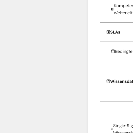
Kompeten
Weiterlei
SLAs
Bedingte
Wissensda
Single-Si
Wissensd