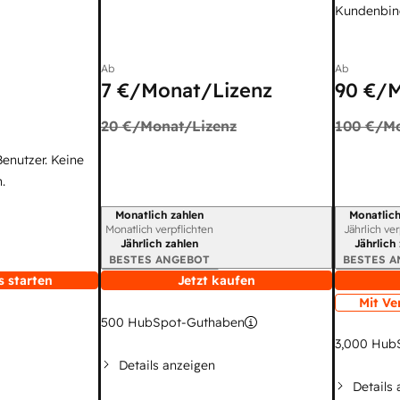
Kundenbin
Ab
Ab
7 €
/Monat/Lizenz
90 €
/M
20 €
/Monat/Lizenz
100 €
/Mo
Benutzer. Keine
.
Monatlich zahlen
Monatlich
Abrechnungszeitraum
Abrechnun
Monatlich verpflichten
Jährlich ve
Jährlich zahlen
Jährlich
BESTES ANGEBOT
BESTES 
s starten
Jetzt kaufen
Mit Ve
500
HubSpot-Guthaben
3,000
HubS
Details anzeigen
Details