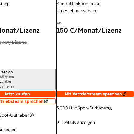
dung
Kontrollfunktionen auf
Unternehmensebene
Ab
onat/Lizenz
150 €
/Monat/Lizenz
nat/Lizenz
 zahlen
gszeitraum
rpflichten
 zahlen
ANGEBOT
Jetzt kaufen
Mit Vertriebsteam sprechen
rtriebsteam sprechen
5,000
HubSpot-Guthaben
pot-Guthaben
Details anzeigen
 anzeigen