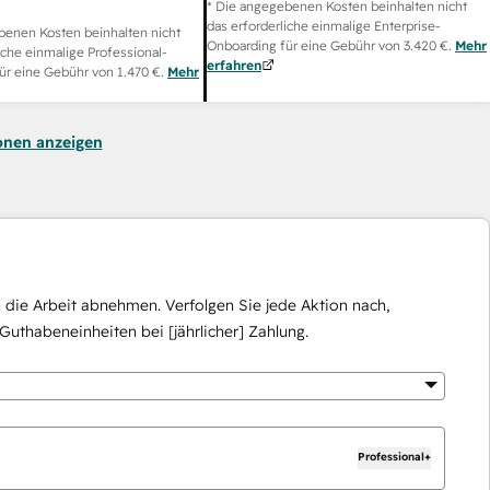
* Die angegebenen Kosten beinhalten nicht
das erforderliche einmalige Enterprise-
benen Kosten beinhalten nicht
Onboarding für eine Gebühr von
3.420 €
.
Mehr
iche einmalige Professional-
erfahren
ür eine Gebühr von
1.470 €
.
Mehr
onen anzeigen
die Arbeit abnehmen. Verfolgen Sie jede Aktion nach,
Guthabeneinheiten bei [jährlicher] Zahlung.
Professional+