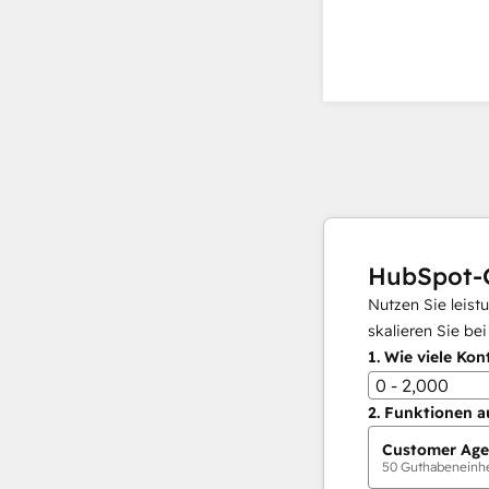
HubSpot-
Nutzen Sie leist
skalieren Sie be
1.
Wie viele Kon
0 - 2,000
2.
Funktionen a
Customer Age
50
Guthabeneinhei