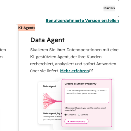
Starter+
Benutzerdefinierte Version erstellen
KI-Agents
K
Data Agent
Skalieren Sie Ihrer Datenoperationen mit einem
KI-gestützten Agent, der Ihre Kunden
recherchiert, analysiert und sofort Antworten
über sie liefert.
Mehr erfahren