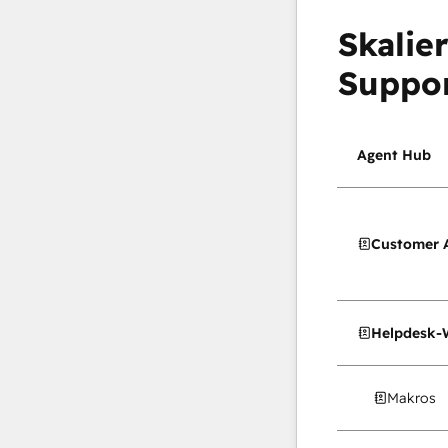
Skalie
Suppo
Agent Hub
Customer 
Helpdesk-
Makros