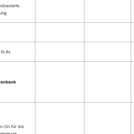
zbasierte
tung
 SLAs
tenbank
gn-On für die
atenbank