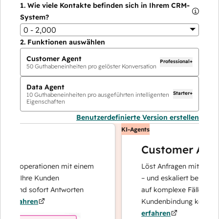
1.
Wie viele Kontakte befinden sich in Ihrem CRM-
System?
0 - 2,000
2.
Funktionen auswählen
Customer Agent
Professional+
50
Guthabeneinheiten pro gelöster Konversation
Data Agent
Starter+
10
Guthabeneinheiten pro ausgeführten intelligenten
Eigenschaften
Benutzerdefinierte Version erstellen
KI-Agents
Customer Agent
atenoperationen mit einem
Löst Anfragen mit schnelle
der Ihre Kunden
– und eskaliert bei Bedarf,
rt und sofort Antworten
auf komplexe Fälle und de
erfahren
Kundenbindung konzentrie
erfahren