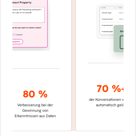
70 %+
80 %
der Konversationen werden
sc
Verbesserung bei der
automatisch gelöst
V
Gewinnung von
k
Erkenntnissen aus Daten