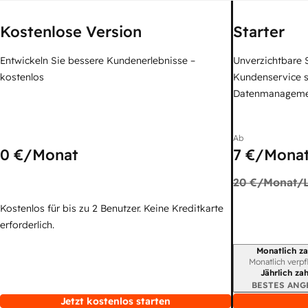
Kostenlose Version
Starter
Entwickeln Sie bessere Kundenerlebnisse –
Unverzichtbare S
kostenlos
Kundenservice 
Datenmanagem
Ab
0 €
/Monat
7 €
/Monat
20 €
/Monat/L
Kostenlos für bis zu 2 Benutzer. Keine Kreditkarte
erforderlich.
Monatlich za
Abrechnungszei
Monatlich verpf
Jährlich za
BESTES ANG
Jetzt kostenlos starten