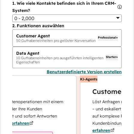
1.
Wie viele Kontakte befinden sich in Ihrem CRM-
System?
0 - 2,000
2.
Funktionen auswählen
Customer Agent
Professional+
50
Guthabeneinheiten pro gelöster Konversation
Data Agent
Starter+
10
Guthabeneinheiten pro ausgeführten intelligenten
Eigenschaften
Benutzerdefinierte Version erstellen
KI-Agents
Customer Agen
r Datenoperationen mit einem
Löst Anfragen mit schne
t, der Ihre Kunden
– und eskaliert bei Beda
siert und sofort Antworten
auf komplexe Fälle und
r erfahren
Kundenbindung konzent
erfahren