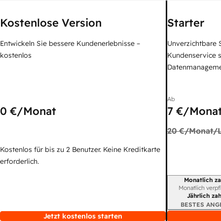
Kostenlose Version
Starter
Entwickeln Sie bessere Kundenerlebnisse –
Unverzichtbare S
kostenlos
Kundenservice 
Datenmanagem
Ab
0 €
/Monat
7 €
/Monat
20 €
/Monat/L
Kostenlos für bis zu 2 Benutzer. Keine Kreditkarte
erforderlich.
Monatlich za
Abrechnungszei
Monatlich verpf
Jährlich za
BESTES ANG
Jetzt kostenlos starten