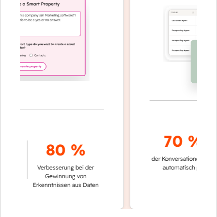
70 %+
80 %
der Konversationen werden
i
Verbesserung bei der
automatisch gelöst
Gewinnung von
Erkenntnissen aus Daten