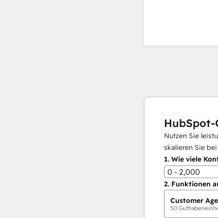
HubSpot-
Nutzen Sie leist
skalieren Sie be
1.
Wie viele Kon
0 - 2,000
2.
Funktionen a
Customer Age
50
Guthabeneinhei