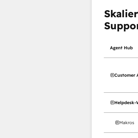
Skalie
Suppo
Agent Hub
Customer 
Helpdesk-
Makros