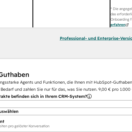
* Die angege
das erforderl
Onboarding f
erfahren
Professional- und Enterprise-Versi
Guthaben
ungsstarke Agents und Funktionen, die Ihnen mit HubSpot-Guthaben 
i Bedarf und zahlen Sie nur für das, was Sie nutzen.
9,00 €
pro
1.000
takte befinden sich in Ihrem CRM-System?
uswählen
nt
ten pro gelöster Konversation