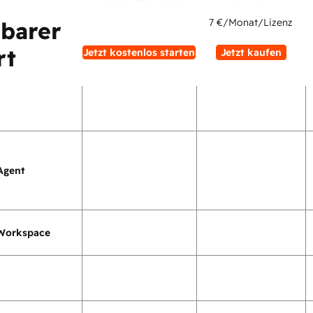
7 €
/Monat/Lizenz
rbarer
rt
Jetzt kostenlos starten
Jetzt kaufen
Agent
Workspace