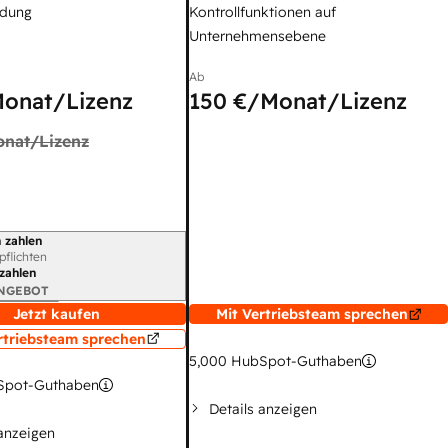
dung
Kontrollfunktionen auf
Unternehmensebene
Ab
onat/Lizenz
150 €
/Monat/Lizenz
nat/Lizenz
 zahlen
gszeitraum
rpflichten
 zahlen
ANGEBOT
Jetzt kaufen
Mit Vertriebsteam sprechen
rtriebsteam sprechen
5,000
HubSpot-Guthaben
pot-Guthaben
Details anzeigen
 anzeigen