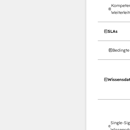
Kompeten
Weiterlei
SLAs
Bedingte
Wissensda
Single-Si
Wissensd