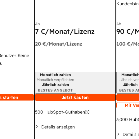
Kundenbin
Ab
Ab
7 €
/Monat/Lizenz
90 €
/M
20 €
/Monat/Lizenz
100 €
/Mo
Benutzer. Keine
.
Monatlich zahlen
Monatlich
Abrechnungszeitraum
Abrechnun
Monatlich verpflichten
Jährlich ve
Jährlich zahlen
Jährlich
BESTES ANGEBOT
BESTES 
s starten
Jetzt kaufen
Mit Ve
500
HubSpot-Guthaben
3,000
HubS
Details anzeigen
Details