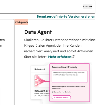
Starter+
Benutzerdefinierte Version erstellen
KI-Agents
K
Data Agent
Skalieren Sie Ihrer Datenoperationen mit einem
KI-gestützten Agent, der Ihre Kunden
recherchiert, analysiert und sofort Antworten
über sie liefert.
Mehr erfahren