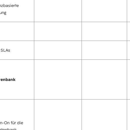
zbasierte
tung
 SLAs
tenbank
gn-On für die
atenbank