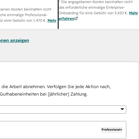
* Die angegebenen Kosten beinhalten nicht
das erforderliche einmalige Enterprise-
benen Kosten beinhalten nicht
Onboarding für eine Gebühr von
3.420 €
.
Mehr
iche einmalige Professional-
erfahren
ür eine Gebühr von
1.470 €
.
Mehr
onen anzeigen
die Arbeit abnehmen. Verfolgen Sie jede Aktion nach,
Guthabeneinheiten bei [jährlicher] Zahlung.
Professional+