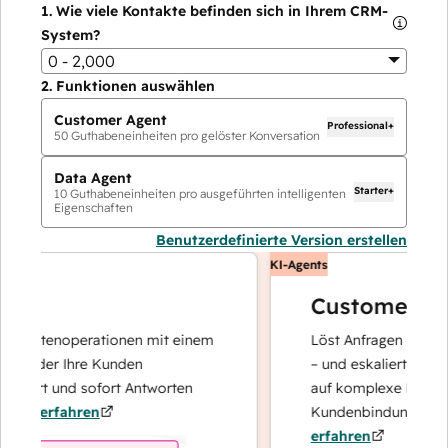
1.
Wie viele Kontakte befinden sich in Ihrem CRM-
System?
0 - 2,000
2.
Funktionen auswählen
Customer Agent
Professional+
50
Guthabeneinheiten pro gelöster Konversation
Data Agent
Starter+
10
Guthabeneinheiten pro ausgeführten intelligenten
Eigenschaften
Benutzerdefinierte Version erstellen
KI-Agents
Customer Age
er Datenoperationen mit einem
Löst Anfragen mit schne
t, der Ihre Kunden
– und eskaliert bei Beda
ysiert und sofort Antworten
auf komplexe Fälle und
hr erfahren
Kundenbindung konzent
erfahren