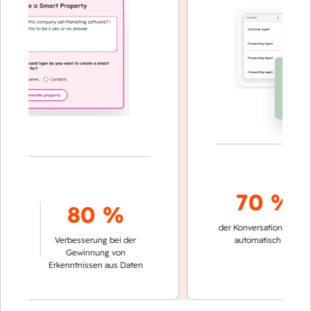
70 %+
80 %
der Konversationen werden
i
Verbesserung bei der
automatisch gelöst
n
Gewinnung von
n
Erkenntnissen aus Daten