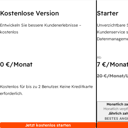
Kostenlose Version
Starter
Entwickeln Sie bessere Kundenerlebnisse –
Unverzichtbare S
kostenlos
Kundenservice 
Datenmanagem
Ab
0 €
/Monat
7 €
/Monat
20 €
/Monat/L
Kostenlos für bis zu 2 Benutzer. Keine Kreditkarte
erforderlich.
Monatlich za
Abrechnungszei
Monatlich verpf
Jährlich za
BESTES ANG
Jetzt kostenlos starten