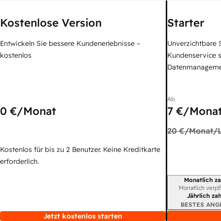
Kostenlose Version
Starter
Entwickeln Sie bessere Kundenerlebnisse –
Unverzichtbare S
kostenlos
Kundenservice 
Datenmanagem
Ab
0 €
/Monat
7 €
/Monat
20 €
/Monat/L
Kostenlos für bis zu 2 Benutzer. Keine Kreditkarte
erforderlich.
Monatlich za
Abrechnungszei
Monatlich verpf
Jährlich za
BESTES ANG
Jetzt kostenlos starten