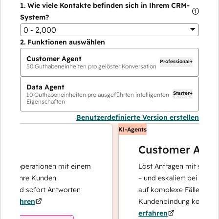
1.
Wie viele Kontakte befinden sich in Ihrem CRM-
System?
0 - 2,000
2.
Funktionen auswählen
Customer Agent
Professional+
50
Guthabeneinheiten pro gelöster Konversation
Data Agent
Starter+
10
Guthabeneinheiten pro ausgeführten intelligenten
Eigenschaften
Benutzerdefinierte Version erstellen
KI-Agents
Customer Agent
tenoperationen mit einem
Löst Anfragen mit schnellen
er Ihre Kunden
– und eskaliert bei Bedarf, 
t und sofort Antworten
auf komplexe Fälle und den
rfahren
Kundenbindung konzentrier
erfahren