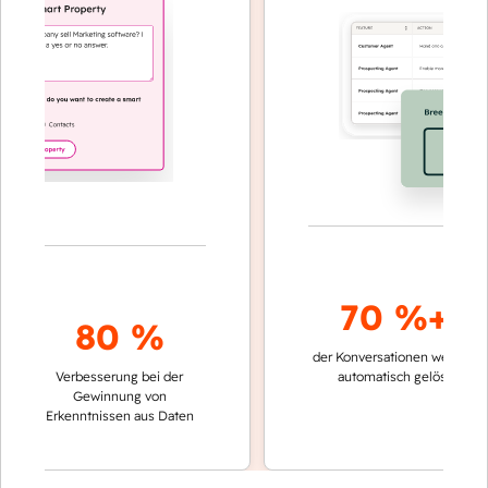
70 %+
80 %
der Konversationen werden
sch
Verbesserung bei der
automatisch gelöst
Ve
Gewinnung von
ke
Erkenntnissen aus Daten