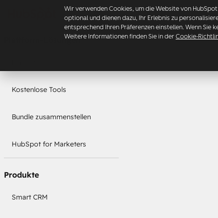
Wir verwenden Cookies, um die Website von HubSpot z
optional und dienen dazu, Ihr Erlebnis zu personalisie
entsprechend Ihren Präferenzen einstellen. Wenn Sie k
Weitere Informationen finden Sie in der
Cookie-Richtli
Plattform-Lösungen
Plattform
Kostenlose Tools
Bundle zusammenstellen
HubSpot for Marketers
Produkte
Smart CRM