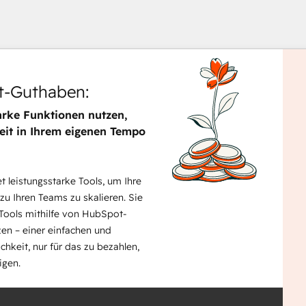
-Guthaben:
arke Funktionen nutzen,
eit in Ihrem eigenen Tempo
Verw
Sie
die
 leistungsstarke Tools, um Ihre
Pfeil
 zu Ihren Teams zu skalieren. Sie
um
Tools mithilfe von HubSpot-
ande
en – einer einfachen und
Elem
ichkeit, nur für das zu bezahlen,
anzu
igen.