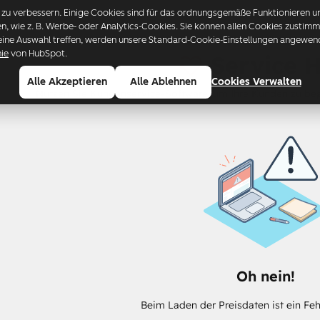
u verbessern. Einige Cookies sind für das ordnungsgemäße Funktionieren uns
ren, wie z. B. Werbe- oder Analytics-Cookies. Sie können allen Cookies zusti
eine Auswahl treffen, werden unsere Standard-Cookie-Einstellungen angewende
nie
von HubSpot.
Service 
Alle Akzeptieren
Alle Ablehnen
Cookies Verwalten
Nutzen Sie Kundenservice-Software, um Ihre Kunden zu beg
Oh nein!
Beim Laden der Preisdaten ist ein Feh