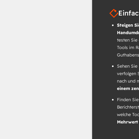
Einfa
Steigen Si
Handumdr
testen Sie
Tools im 
Guthabens
Sehen Sie 
verfolgen 
nach und 
einem zen
Finden Sie
Berichters
welche To
Mehrwert 