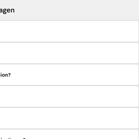
ragen
sion?