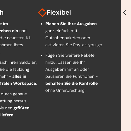
ch
Flexibel
e im
Planen Sie Ihre Ausgaben
ehen ein
und
ganz einfach mit
 die neuesten KI-
Guthabenpaketen oder
Rahmen Ihres
aktivieren Sie Pay-as-you-go.
.
Fügen Sie weitere Pakete
sich Ihren Saldo an,
hinzu, passen Sie Ihr
Sie die Nutzung
Ausgabenlimit an oder
mehr –
alles in
pausieren Sie Funktionen –
tralen Workspace
.
behalten Sie die Kontrolle
ohne Unterbrechung.
 durch genaue
tattung heraus,
ols den
größten
liefern
.