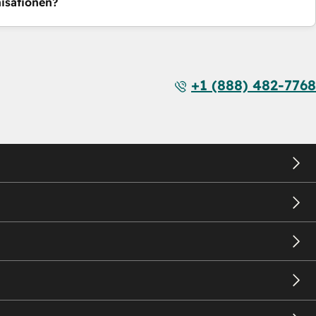
isationen?
+1 (888) 482-7768