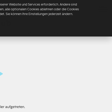
erer Website und Services erforderlich. Andere sind
Menü
mmen, alle optionalen Cookies ablehnen oder die Cookies
t. Sie können Ihre Einstellungen jederzeit ändern.
Hub
eistern und Ihr Geschäft auszubauen.
ler aufgetreten.