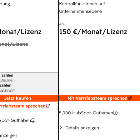
dung
Kontrollfunktionen auf
Unternehmensebene
Ab
onat/Lizenz
150 €
/Monat/Lizenz
nat/Lizenz
 zahlen
gszeitraum
rpflichten
 zahlen
ANGEBOT
Jetzt kaufen
Mit Vertriebsteam sprechen
rtriebsteam sprechen
5,000
HubSpot-Guthaben
pot-Guthaben
Details anzeigen
 anzeigen