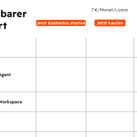
7 €
/Monat/Lizenz
rbarer
rt
Jetzt kostenlos starten
Jetzt kaufen
Agent
Workspace