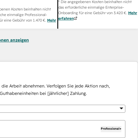
* Die angegebenen Kosten beinhalten nicht
das erforderliche einmalige Enterprise-
benen Kosten beinhalten nicht
Onboarding für eine Gebühr von
3.420 €
.
Mehr
iche einmalige Professional-
erfahren
ür eine Gebühr von
1.470 €
.
Mehr
onen anzeigen
die Arbeit abnehmen. Verfolgen Sie jede Aktion nach,
Guthabeneinheiten bei [jährlicher] Zahlung.
Professional+