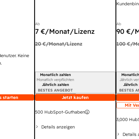
Kundenbin
Ab
Ab
7 €
/Monat/Lizenz
90 €
/M
20 €
/Monat/Lizenz
100 €
/Mo
Benutzer. Keine
.
Monatlich zahlen
Monatlich
Abrechnungszeitraum
Abrechnun
Monatlich verpflichten
Jährlich ve
Jährlich zahlen
Jährlich
BESTES ANGEBOT
BESTES 
s starten
Jetzt kaufen
Mit Ve
500
HubSpot-Guthaben
3,000
HubS
Details anzeigen
Details