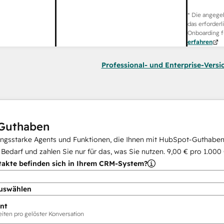
* Die angege
das erforderl
Onboarding f
erfahren
Professional- und Enterprise-Versi
Guthaben
ungsstarke Agents und Funktionen, die Ihnen mit HubSpot-Guthaben 
i Bedarf und zahlen Sie nur für das, was Sie nutzen.
9,00 €
pro
1.000
takte befinden sich in Ihrem CRM-System?
uswählen
nt
ten pro gelöster Konversation