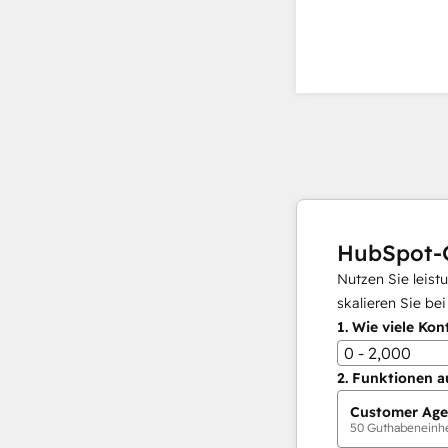
HubSpot-
Nutzen Sie leist
skalieren Sie be
1.
Wie viele Kon
0 - 2,000
2.
Funktionen a
Customer Age
50
Guthabeneinhei