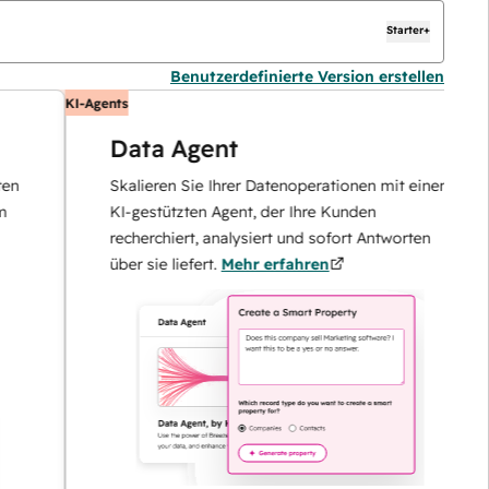
Starter+
Benutzerdefinierte Version erstellen
KI-Agents
KI
Data Agent
Skalieren Sie Ihrer Datenoperationen mit einem
KI-gestützten Agent, der Ihre Kunden
recherchiert, analysiert und sofort Antworten
über sie liefert.
Mehr erfahren