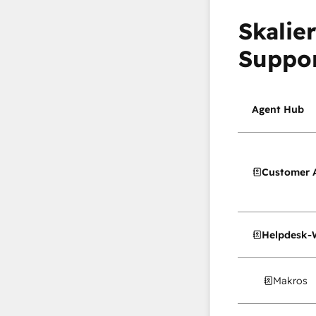
Skalie
Suppo
Agent Hub
Customer 
Helpdesk-
Makros