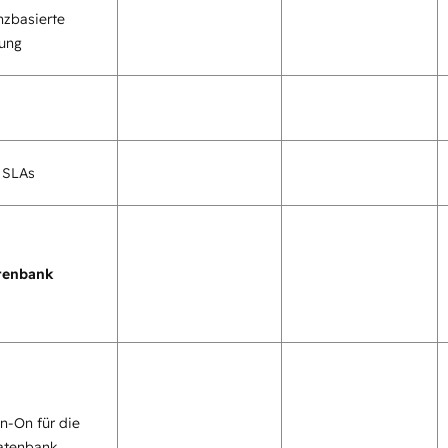
zbasierte
tung
 SLAs
tenbank
gn-On für die
atenbank