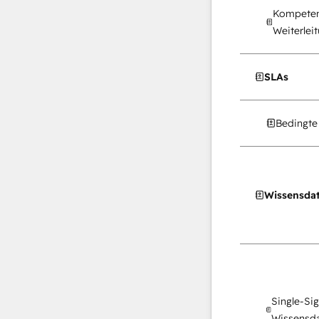
Kompeten
Weiterlei
SLAs
Bedingte
Wissensda
Single-Si
Wissensd