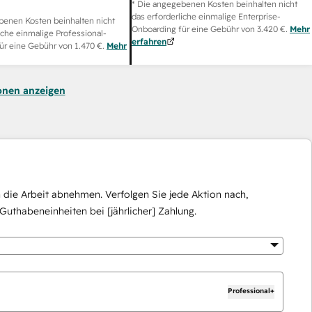
* Die angegebenen Kosten beinhalten nicht
das erforderliche einmalige Enterprise-
benen Kosten beinhalten nicht
Onboarding für eine Gebühr von
3.420 €
.
Mehr
iche einmalige Professional-
erfahren
ür eine Gebühr von
1.470 €
.
Mehr
onen anzeigen
die Arbeit abnehmen. Verfolgen Sie jede Aktion nach,
Guthabeneinheiten bei [jährlicher] Zahlung.
Professional+