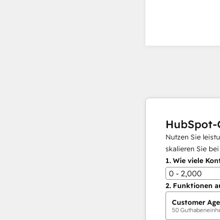
HubSpot-
Nutzen Sie leist
skalieren Sie be
1.
Wie viele Kon
0 - 2,000
2.
Funktionen a
Customer Age
50
Guthabeneinhei