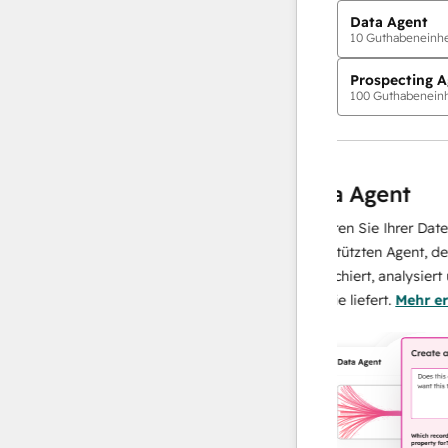
Data Agent
10
Guthabeneinhei
Prospecting A
100
Guthabeneinh
KI-Agents
ent
Data Agent
 wann und wie er
Skalieren Sie Ihrer Datenopera
. Smarter potenzielle
KI-gestützten Agent, der Ihre 
 interagieren und die
recherchiert, analysiert und sof
e Mitarbeiter skalieren –
über sie liefert.
Mehr erfahren
e.
Mehr erfahren