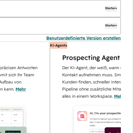
Starter+
Starter+
Benutzerdefinierte Version erstellen
KI-Agents
Prospecting Agent
n Antworten
Der KI-Agent, der weiß, wann und wie er
h Ihr Team
Kontakt aufnehmen muss. Smarter potenziel
von
Kunden finden, schneller interagieren und di
Mehr
Pipeline ohne zusätzliche Mitarbeiter skalier
alles in einem Workspace.
Mehr erfahren