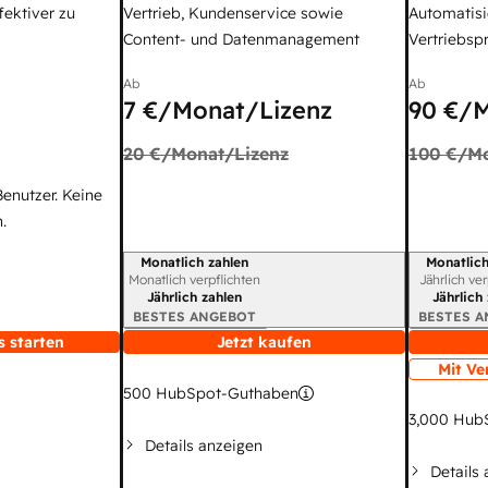
fektiver zu
Vertrieb, Kundenservice sowie
Automatisi
Content- und Datenmanagement
Vertriebsp
Ab
Ab
7 €
/Monat/Lizenz
90 €
/M
20 €
/Monat/Lizenz
100 €
/Mo
Benutzer. Keine
.
Monatlich zahlen
Monatlich
Abrechnungszeitraum
Abrechnun
Monatlich verpflichten
Jährlich ve
Jährlich zahlen
Jährlich
BESTES ANGEBOT
BESTES 
s starten
Jetzt kaufen
Mit Ve
500
HubSpot-Guthaben
3,000
HubS
Details anzeigen
Details