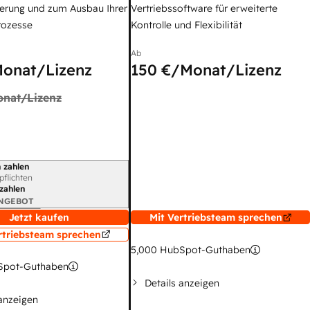
erung und zum Ausbau Ihrer
Vertriebssoftware für erweiterte
rozesse
Kontrolle und Flexibilität
Ab
onat/Lizenz
150 €
/Monat/Lizenz
nat/Lizenz
 zahlen
gszeitraum
rpflichten
 zahlen
ANGEBOT
Jetzt kaufen
Mit Vertriebsteam sprechen
rtriebsteam sprechen
5,000
HubSpot-Guthaben
pot-Guthaben
Details anzeigen
 anzeigen