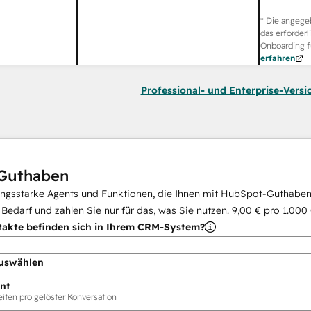
* Die angege
das erforderl
Onboarding f
erfahren
Professional- und Enterprise-Versi
Guthaben
ungsstarke Agents und Funktionen, die Ihnen mit HubSpot-Guthaben 
i Bedarf und zahlen Sie nur für das, was Sie nutzen.
9,00 €
pro
1.000
takte befinden sich in Ihrem CRM-System?
uswählen
nt
ten pro gelöster Konversation