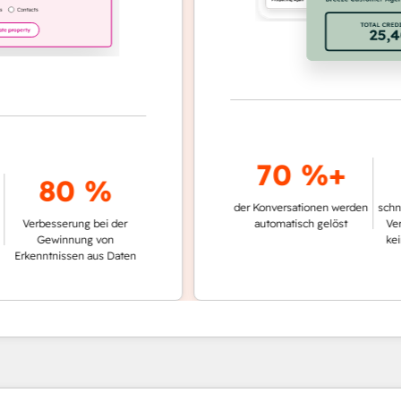
70 %+
39
80 %
der Konversationen werden
schnellere Tic
esserung bei der
automatisch gelöst
Vergleich zu
winnung von
keinen Cust
tnissen aus Daten
nutz