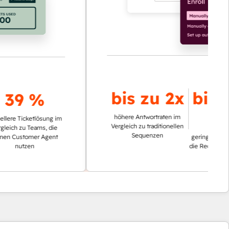
bis zu
2x
bis zu
9
 %
%
höhere Antwortraten im
ketlösung im
Vergleich zu traditionellen
 Teams, die
Sequenzen
omer Agent
geringerer Zeitaufwand
en
die Recherche von Acco