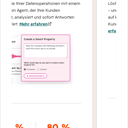
 Sie Ihrer Datenoperationen mit einem
Löst Anfragen m
ten Agent, der Ihre Kunden
– und eskaliert 
rt, analysiert und sofort Antworten
auf komplexe F
efert.
Mehr erfahren
Kundenbindung 
erfahren
70 
8 %
80 %