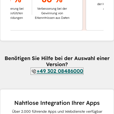
der Konversation
serung bei
Verbesserung bei der
automatisch g
gestützten
Gewinnung von
heidungen
Erkenntnissen aus Daten
Benötigen Sie Hilfe bei der Auswahl einer
Version?
+49 302 08486000
Nahtlose Integration Ihrer Apps
Über
2.000
führende Apps und Webdienste verfügbar