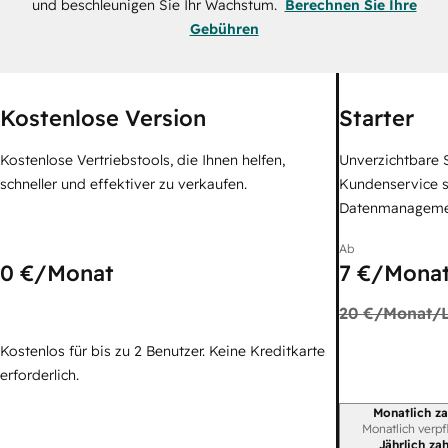
und beschleunigen Sie Ihr Wachstum.
Berechnen Sie Ihre
Gebühren
Kostenlose Version
Starter
Kostenlose Vertriebstools, die Ihnen helfen,
Unverzichtbare S
schneller und effektiver zu verkaufen.
Kundenservice 
Datenmanagem
Ab
0 €
/Monat
7 €
/Monat
20 €
/Monat/L
Kostenlos für bis zu 2 Benutzer. Keine Kreditkarte
erforderlich.
Monatlich za
Abrechnungszei
Monatlich verpf
Jährlich za