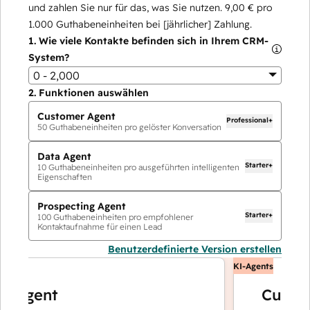
und zahlen Sie nur für das, was Sie nutzen.
9,00 €
pro
1.000
Guthabeneinheiten bei [jährlicher] Zahlung.
1.
Wie viele Kontakte befinden sich in Ihrem CRM-
System?
0 - 2,000
2.
Funktionen auswählen
Customer Agent
Professional+
50
Guthabeneinheiten pro gelöster Konversation
Data Agent
Starter+
10
Guthabeneinheiten pro ausgeführten intelligenten
Eigenschaften
Prospecting Agent
Starter+
100
Guthabeneinheiten pro empfohlener
Kontaktaufnahme für einen Lead
Benutzerdefinierte Version erstellen
KI-Agents
Agent
Customer