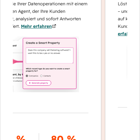
Sie Ihrer Datenoperationen mit einem
Löst Anfragen m
ten Agent, der Ihre Kunden
– und eskaliert 
rt, analysiert und sofort Antworten
auf komplexe F
efert.
Mehr erfahren
Kundenbindung 
erfahren
70 
8 %
80 %