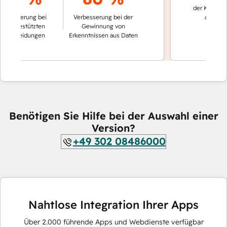
der Konversation
serung bei
Verbesserung bei der
automatisch g
gestützten
Gewinnung von
heidungen
Erkenntnissen aus Daten
Benötigen Sie Hilfe bei der Auswahl einer
Version?
+49 302 08486000
Nahtlose Integration Ihrer Apps
Über
2.000
führende Apps und Webdienste verfügbar