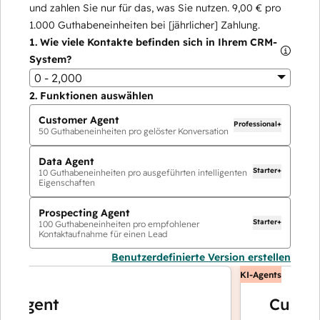
und zahlen Sie nur für das, was Sie nutzen.
9,00 €
pro
1.000
Guthabeneinheiten bei [jährlicher] Zahlung.
1.
Wie viele Kontakte befinden sich in Ihrem CRM-
System?
0 - 2,000
2.
Funktionen auswählen
Customer Agent
Professional+
50
Guthabeneinheiten pro gelöster Konversation
Data Agent
Starter+
10
Guthabeneinheiten pro ausgeführten intelligenten
Eigenschaften
Prospecting Agent
Starter+
100
Guthabeneinheiten pro empfohlener
Kontaktaufnahme für einen Lead
Benutzerdefinierte Version erstellen
KI-Agents
Agent
Customer