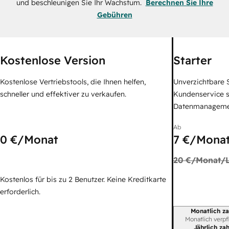
und beschleunigen Sie Ihr Wachstum.
Berechnen Sie Ihre
Gebühren
Kostenlose Version
Starter
Kostenlose Vertriebstools, die Ihnen helfen,
Unverzichtbare S
schneller und effektiver zu verkaufen.
Kundenservice 
Datenmanagem
Ab
0 €
/Monat
7 €
/Monat
20 €
/Monat/L
Kostenlos für bis zu 2 Benutzer. Keine Kreditkarte
erforderlich.
Monatlich za
Abrechnungszei
Monatlich verpf
Jährlich za