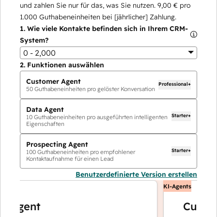
und zahlen Sie nur für das, was Sie nutzen.
9,00 €
pro
1.000
Guthabeneinheiten bei [jährlicher] Zahlung.
1.
Wie viele Kontakte befinden sich in Ihrem CRM-
System?
0 - 2,000
2.
Funktionen auswählen
Customer Agent
Professional+
50
Guthabeneinheiten pro gelöster Konversation
Data Agent
Starter+
10
Guthabeneinheiten pro ausgeführten intelligenten
Eigenschaften
Prospecting Agent
Starter+
100
Guthabeneinheiten pro empfohlener
Kontaktaufnahme für einen Lead
Benutzerdefinierte Version erstellen
KI-Agents
Agent
Customer