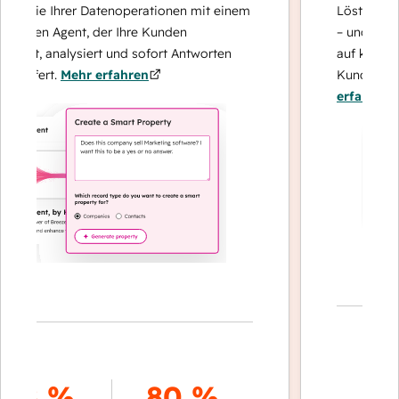
 Sie Ihrer Datenoperationen mit einem
Löst Anfragen m
ten Agent, der Ihre Kunden
– und eskaliert 
rt, analysiert und sofort Antworten
auf komplexe F
efert.
Mehr erfahren
Kundenbindung 
erfahren
70 
8 %
80 %