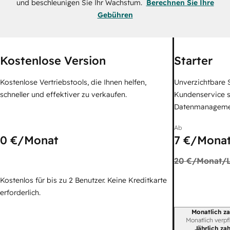
und beschleunigen Sie Ihr Wachstum.
Berechnen Sie Ihre
Gebühren
Kostenlose Version
Starter
Kostenlose Vertriebstools, die Ihnen helfen,
Unverzichtbare S
schneller und effektiver zu verkaufen.
Kundenservice 
Datenmanagem
Ab
0 €
/Monat
7 €
/Monat
20 €
/Monat/L
Kostenlos für bis zu 2 Benutzer. Keine Kreditkarte
erforderlich.
Monatlich za
Abrechnungszei
Monatlich verpf
Jährlich za