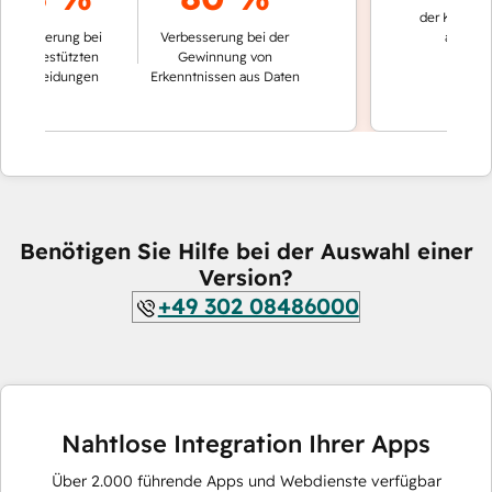
der Konversation
serung bei
Verbesserung bei der
automatisch g
gestützten
Gewinnung von
heidungen
Erkenntnissen aus Daten
Benötigen Sie Hilfe bei der Auswahl einer
Version?
+49 302 08486000
Nahtlose Integration Ihrer Apps
Über
2.000
führende Apps und Webdienste verfügbar