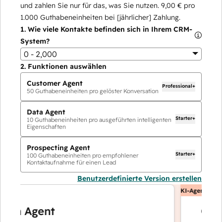
und zahlen Sie nur für das, was Sie nutzen.
9,00 €
pro
1.000
Guthabeneinheiten bei [jährlicher] Zahlung.
1.
Wie viele Kontakte befinden sich in Ihrem CRM-
System?
0 - 2,000
2.
Funktionen auswählen
Customer Agent
Professional+
50
Guthabeneinheiten pro gelöster Konversation
Data Agent
Starter+
10
Guthabeneinheiten pro ausgeführten intelligenten
Eigenschaften
Prospecting Agent
Starter+
100
Guthabeneinheiten pro empfohlener
Kontaktaufnahme für einen Lead
Benutzerdefinierte Version erstellen
KI-Agents
a Agent
Custom