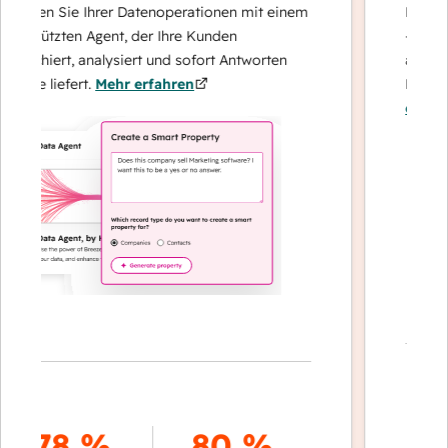
ren Sie Ihrer Datenoperationen mit einem
Löst Anfrag
tützten Agent, der Ihre Kunden
– und eskal
chiert, analysiert und sofort Antworten
auf komple
ie liefert.
Mehr erfahren
Kundenbind
erfahren
70
78 %
80 %