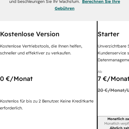
und beschleunigen Sie Ihr Wachstum.
Berechnen Sie Ihre
Gebühren
Kostenlose Version
Starter
Kostenlose Vertriebstools, die Ihnen helfen,
Unverzichtbare S
schneller und effektiver zu verkaufen.
Kundenservice 
Datenmanagem
Ab
0 €
/Monat
7 €
/Monat
20 €
/Monat/L
Kostenlos für bis zu 2 Benutzer. Keine Kreditkarte
erforderlich.
Monatlich za
Abrechnungszei
Monatlich verpf
Jährlich za