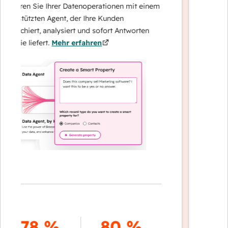
eren Sie Ihrer Datenoperationen mit einem
Löst Anfra
stützten Agent, der Ihre Kunden
– und eskal
rchiert, analysiert und sofort Antworten
auf komple
ie liefert.
Mehr erfahren
Kundenbin
erfahren
70
78 %
80 %