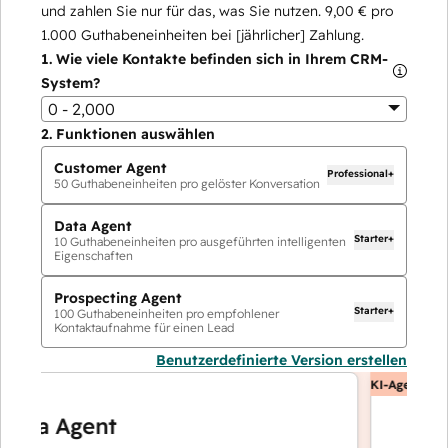
und zahlen Sie nur für das, was Sie nutzen.
9,00 €
pro
1.000
Guthabeneinheiten bei [jährlicher] Zahlung.
1.
Wie viele Kontakte befinden sich in Ihrem CRM-
System?
0 - 2,000
2.
Funktionen auswählen
Customer Agent
Professional+
50
Guthabeneinheiten pro gelöster Konversation
Data Agent
Starter+
10
Guthabeneinheiten pro ausgeführten intelligenten
Eigenschaften
Prospecting Agent
Starter+
100
Guthabeneinheiten pro empfohlener
Kontaktaufnahme für einen Lead
Benutzerdefinierte Version erstellen
KI-Agents
a Agent
Custo