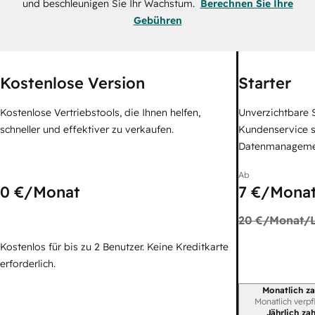
und beschleunigen Sie Ihr Wachstum.
Berechnen Sie Ihre
Gebühren
Kostenlose Version
Starter
Kostenlose Vertriebstools, die Ihnen helfen,
Unverzichtbare S
schneller und effektiver zu verkaufen.
Kundenservice 
Datenmanagem
Ab
0 €
/Monat
7 €
/Monat
20 €
/Monat/L
Kostenlos für bis zu 2 Benutzer. Keine Kreditkarte
erforderlich.
Monatlich za
Abrechnungszei
Monatlich verpf
Jährlich za