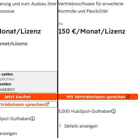
erung und zum Ausbau Ihrer
Vertriebssoftware für erweiterte
rozesse
Kontrolle und Flexibilität
Ab
onat/Lizenz
150 €
/Monat/Lizenz
nat/Lizenz
 zahlen
gszeitraum
rpflichten
 zahlen
ANGEBOT
Jetzt kaufen
Mit Vertriebsteam sprechen
rtriebsteam sprechen
5,000
HubSpot-Guthaben
pot-Guthaben
Details anzeigen
 anzeigen