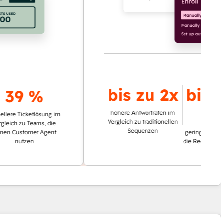
bis zu
2x
bis zu
9
 %
%
höhere Antwortraten im
cketlösung im
Vergleich zu traditionellen
 Teams, die
Sequenzen
omer Agent
geringerer Zeitaufwand
zen
die Recherche von Acc