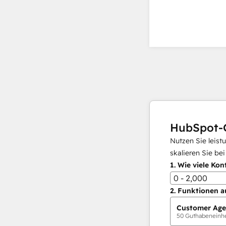
HubSpot-
Nutzen Sie leist
skalieren Sie be
1.
Wie viele Kon
0 - 2,000
2.
Funktionen a
Customer Age
50
Guthabeneinhei