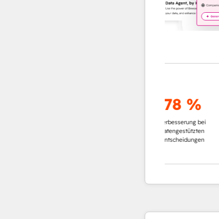
bis zu
95
78 %
%
Verbesserung bei
Verb
geringerer Zeitaufwand für
datengestützten
G
die Recherche von Accounts
Entscheidungen
Erkenn