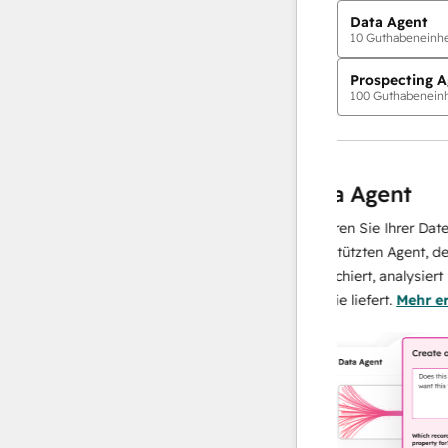
Data Agent
10
Guthabeneinhei
Prospecting A
100
Guthabeneinh
KI-Agents
gent
Data Agent
 wann und wie er
Skalieren Sie Ihrer Datenopera
. Smarter potenzielle
KI-gestützten Agent, der Ihre 
 interagieren und die
recherchiert, analysiert und so
e Mitarbeiter skalieren –
über sie liefert.
Mehr erfahren
ce.
Mehr erfahren