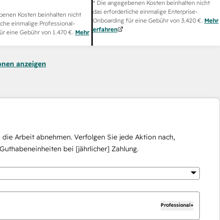
* Die angegebenen Kosten beinhalten nicht
das erforderliche einmalige Enterprise-
benen Kosten beinhalten nicht
Onboarding für eine Gebühr von
3.420 €
.
Mehr
iche einmalige Professional-
erfahren
ür eine Gebühr von
1.470 €
.
Mehr
onen anzeigen
die Arbeit abnehmen. Verfolgen Sie jede Aktion nach,
Guthabeneinheiten bei [jährlicher] Zahlung.
Professional+