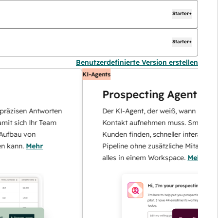
Starter+
Starter+
Benutzerdefinierte Version erstellen
KI-Agents
Prospecting Agent
n Antworten
Der KI-Agent, der weiß, wann und wie er
h Ihr Team
Kontakt aufnehmen muss. Smarter potenziel
von
Kunden finden, schneller interagieren und di
Mehr
Pipeline ohne zusätzliche Mitarbeiter skalier
alles in einem Workspace.
Mehr erfahren