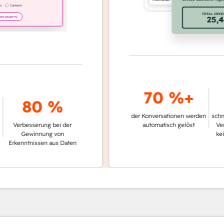
70 %+
39
80 %
der Konversationen werden
schnellere Ti
esserung bei der
automatisch gelöst
Vergleich zu
ewinnung von
keinen Cust
tnissen aus Daten
nut