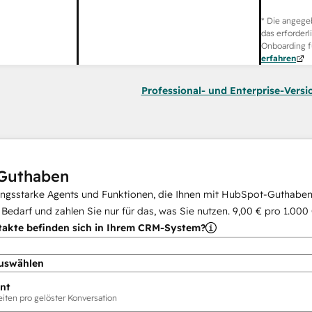
* Die angege
das erforderl
Onboarding f
erfahren
Professional- und Enterprise-Versi
Guthaben
ungsstarke Agents und Funktionen, die Ihnen mit HubSpot-Guthaben 
i Bedarf und zahlen Sie nur für das, was Sie nutzen.
9,00 €
pro
1.000
takte befinden sich in Ihrem CRM-System?
uswählen
nt
ten pro gelöster Konversation