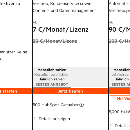
fektiver zu
Vertrieb, Kundenservice sowie
Automatisi
Content- und Datenmanagement
Vertriebsp
Ab
Ab
7 €
/Monat/Lizenz
90 €
/M
20 €
/Monat/Lizenz
100 €
/Mo
Benutzer. Keine
.
Monatlich zahlen
Monatlich
Abrechnungszeitraum
Abrechnun
Monatlich verpflichten
Jährlich ve
Jährlich zahlen
Jährlich
BESTES ANGEBOT
BESTES 
s starten
Jetzt kaufen
Mit Ve
500
HubSpot-Guthaben
3,000
HubS
Details anzeigen
Details