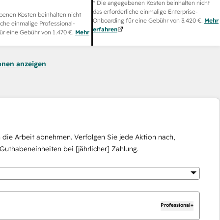
* Die angegebenen Kosten beinhalten nicht
das erforderliche einmalige Enterprise-
benen Kosten beinhalten nicht
Onboarding für eine Gebühr von
3.420 €
.
Mehr
iche einmalige Professional-
erfahren
ür eine Gebühr von
1.470 €
.
Mehr
onen anzeigen
die Arbeit abnehmen. Verfolgen Sie jede Aktion nach,
Guthabeneinheiten bei [jährlicher] Zahlung.
Professional+