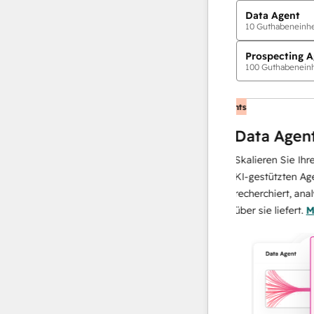
Data Agent
10
Guthabeneinhei
Prospecting A
100
Guthabeneinh
KI-Agents
g Agent
Data Agent
 weiß, wann und wie er
Skalieren Sie Ihrer Date
n muss. Smarter potenzielle
KI-gestützten Agent, der
neller interagieren und die
recherchiert, analysiert 
tzliche Mitarbeiter skalieren –
über sie liefert.
Mehr erf
rkspace.
Mehr erfahren