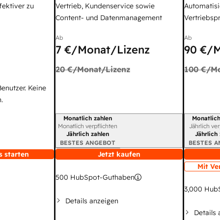
fektiver zu
Vertrieb, Kundenservice sowie
Automatisi
Content- und Datenmanagement
Vertriebsp
Ab
Ab
7 €
/Monat/Lizenz
90 €
/M
20 €
/Monat/Lizenz
100 €
/Mo
Benutzer. Keine
.
Monatlich zahlen
Monatlich
Abrechnungszeitraum
Abrechnun
Monatlich verpflichten
Jährlich ve
Jährlich zahlen
Jährlich
BESTES ANGEBOT
BESTES 
s starten
Jetzt kaufen
Mit Ve
500
HubSpot-Guthaben
3,000
HubS
Details anzeigen
Details