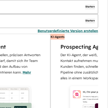
Starter+
Starter+
Benutzerdefinierte Version erstellen
KI-Agents
Prospecting Agent
räzisen Antworten
Der KI-Agent, der weiß, wann und wie 
it sich Ihr Team
Kontakt aufnehmen muss. Smarter pot
ufbau von
Kunden finden, schneller interagieren 
 kann.
Mehr
Pipeline ohne zusätzliche Mitarbeiter 
alles in einem Workspace.
Mehr erfah