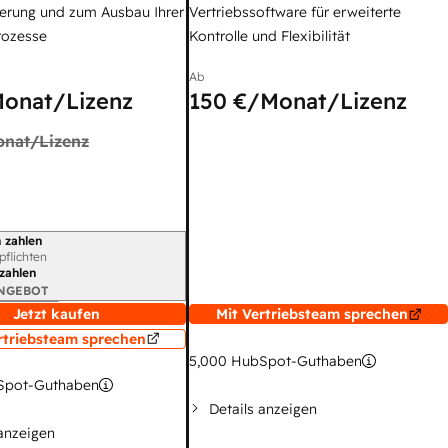
erung und zum Ausbau Ihrer
Vertriebssoftware für erweiterte
rozesse
Kontrolle und Flexibilität
Ab
onat/Lizenz
150 €
/Monat/Lizenz
nat/Lizenz
 zahlen
gszeitraum
rpflichten
 zahlen
ANGEBOT
Jetzt kaufen
Mit Vertriebsteam sprechen
rtriebsteam sprechen
5,000
HubSpot-Guthaben
pot-Guthaben
Details anzeigen
 anzeigen