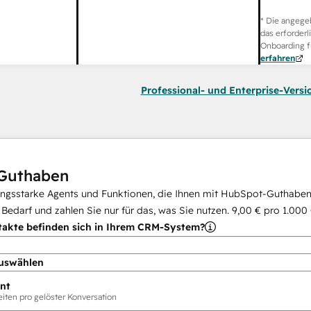
* Die angege
das erforderl
Onboarding f
erfahren
Professional- und Enterprise-Versi
Guthaben
ungsstarke Agents und Funktionen, die Ihnen mit HubSpot-Guthaben 
i Bedarf und zahlen Sie nur für das, was Sie nutzen.
9,00 €
pro
1.000
takte befinden sich in Ihrem CRM-System?
uswählen
nt
ten pro gelöster Konversation