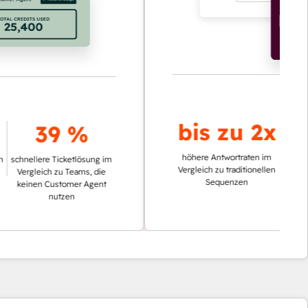
bis zu
2x
bis z
39 %
höhere Antwortraten im
lere Ticketlösung im
Vergleich zu traditionellen
eich zu Teams, die
Sequenzen
en Customer Agent
geringerer Zeit
nutzen
die Recherche v