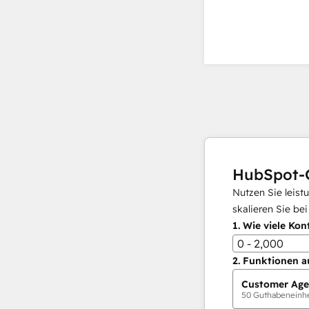
HubSpot-
Nutzen Sie leist
skalieren Sie be
1.
Wie viele Kon
0 - 2,000
2.
Funktionen a
Customer Age
50
Guthabeneinhei