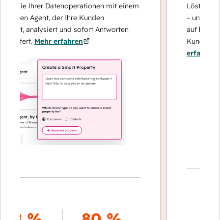
 Sie Ihrer Datenoperationen mit einem
Löst Anfragen m
zten Agent, der Ihre Kunden
– und eskaliert
rt, analysiert und sofort Antworten
auf komplexe F
efert.
Mehr erfahren
Kundenbindung 
erfahren
70 
8 %
80 %