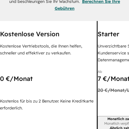
und beschleunigen Sie Ihr Wachstum.
Berechnen Sie Ihre
Gebühren
Kostenlose Version
Starter
Kostenlose Vertriebstools, die Ihnen helfen,
Unverzichtbare S
schneller und effektiver zu verkaufen.
Kundenservice 
Datenmanagem
Ab
0 €
/Monat
7 €
/Monat
20 €
/Monat/L
Kostenlos für bis zu 2 Benutzer. Keine Kreditkarte
erforderlich.
Monatlich za
Abrechnungszei
Monatlich verpf
Jährlich za