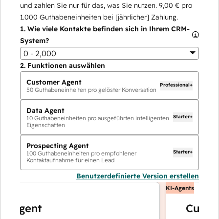
und zahlen Sie nur für das, was Sie nutzen.
9,00 €
pro
1.000
Guthabeneinheiten bei [jährlicher] Zahlung.
1.
Wie viele Kontakte befinden sich in Ihrem CRM-
System?
0 - 2,000
2.
Funktionen auswählen
Customer Agent
Professional+
50
Guthabeneinheiten pro gelöster Konversation
Data Agent
Starter+
10
Guthabeneinheiten pro ausgeführten intelligenten
Eigenschaften
Prospecting Agent
Starter+
100
Guthabeneinheiten pro empfohlener
Kontaktaufnahme für einen Lead
Benutzerdefinierte Version erstellen
KI-Agents
Agent
Customer