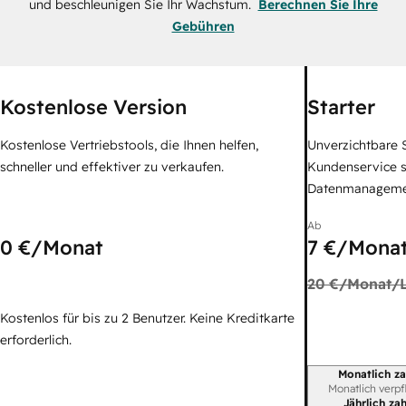
und beschleunigen Sie Ihr Wachstum.
Berechnen Sie Ihre
Gebühren
Kostenlose Version
Starter
Kostenlose Vertriebstools, die Ihnen helfen,
Unverzichtbare S
schneller und effektiver zu verkaufen.
Kundenservice 
Datenmanagem
Ab
0 €
/Monat
7 €
/Monat
20 €
/Monat/L
Kostenlos für bis zu 2 Benutzer. Keine Kreditkarte
erforderlich.
Monatlich za
Abrechnungszei
Monatlich verpf
Jährlich za