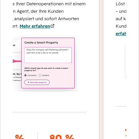
Sie Ihrer Datenoperationen mit einem
Löst Anfragen mi
ten Agent, der Ihre Kunden
– und eskaliert 
t, analysiert und sofort Antworten
auf komplexe Fä
fert.
Mehr erfahren
Kundenbindung 
erfahren
70 %
8 %
80 %