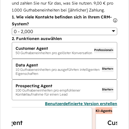
und zahlen Sie nur für das, was Sie nutzen.
9,00 €
pro
1.000
Guthabeneinheiten bei [jährlicher] Zahlung.
1.
Wie viele Kontakte befinden sich in Ihrem CRM-
System?
0 - 2,000
2.
Funktionen auswählen
Customer Agent
Professional+
50
Guthabeneinheiten pro gelöster Konversation
Data Agent
Starter+
10
Guthabeneinheiten pro ausgeführten intelligenten
Eigenschaften
Prospecting Agent
Starter+
100
Guthabeneinheiten pro empfohlener
Kontaktaufnahme für einen Lead
Benutzerdefinierte Version erstellen
KI-Agents
gent
Customer