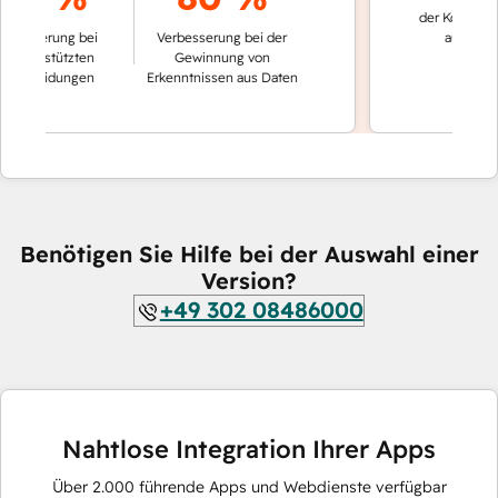
der Konversatione
erung bei
Verbesserung bei der
automatisch ge
estützten
Gewinnung von
eidungen
Erkenntnissen aus Daten
Benötigen Sie Hilfe bei der Auswahl einer
Version?
+49 302 08486000
Nahtlose Integration Ihrer Apps
Über
2.000
führende Apps und Webdienste verfügbar