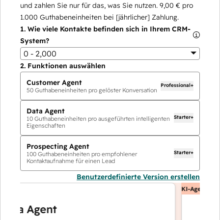
und zahlen Sie nur für das, was Sie nutzen.
9,00 €
pro
1.000
Guthabeneinheiten bei [jährlicher] Zahlung.
1.
Wie viele Kontakte befinden sich in Ihrem CRM-
System?
0 - 2,000
2.
Funktionen auswählen
Customer Agent
Professional+
50
Guthabeneinheiten pro gelöster Konversation
Data Agent
Starter+
10
Guthabeneinheiten pro ausgeführten intelligenten
Eigenschaften
Prospecting Agent
Starter+
100
Guthabeneinheiten pro empfohlener
Kontaktaufnahme für einen Lead
Benutzerdefinierte Version erstellen
KI-Agents
a Agent
Custo