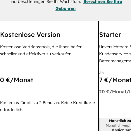
und beschleunigen Sie Ihr Wachstum.
Berechnen Sie Ihre
Gebühren
Kostenlose Version
Starter
Kostenlose Vertriebstools, die Ihnen helfen,
Unverzichtbare S
schneller und effektiver zu verkaufen.
Kundenservice 
Datenmanagem
Ab
0 €
/Monat
7 €
/Monat
20 €
/Monat/L
Kostenlos für bis zu 2 Benutzer. Keine Kreditkarte
erforderlich.
Monatlich za
Abrechnungszei
Monatlich verpf
Jährlich za