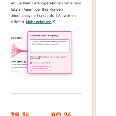
eren Sie Ihrer Datenoperationen mit einem
Löst Anfra
stützten Agent, der Ihre Kunden
– und eskal
rchiert, analysiert und sofort Antworten
auf komple
ie liefert.
Mehr erfahren
Kundenbin
erfahren
70
78 %
80 %