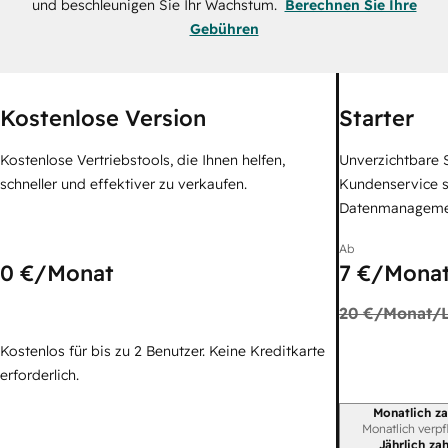
und beschleunigen Sie Ihr Wachstum.
Berechnen Sie Ihre
Gebühren
Kostenlose Version
Starter
Kostenlose Vertriebstools, die Ihnen helfen,
Unverzichtbare S
schneller und effektiver zu verkaufen.
Kundenservice 
Datenmanagem
Ab
0 €
/Monat
7 €
/Monat
20 €
/Monat/L
Kostenlos für bis zu 2 Benutzer. Keine Kreditkarte
erforderlich.
Monatlich za
Abrechnungszei
Monatlich verpf
Jährlich za