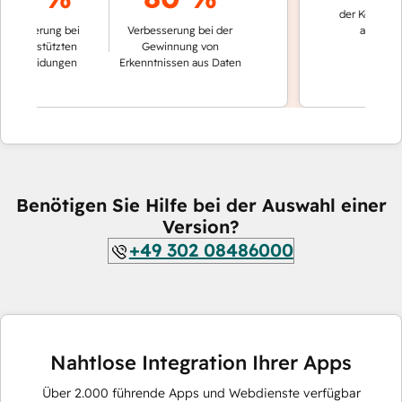
der Konversatione
erung bei
Verbesserung bei der
automatisch ge
estützten
Gewinnung von
eidungen
Erkenntnissen aus Daten
Benötigen Sie Hilfe bei der Auswahl einer
Version?
+49 302 08486000
Nahtlose Integration Ihrer Apps
Über
2.000
führende Apps und Webdienste verfügbar