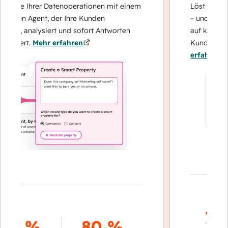
Sie Ihrer Datenoperationen mit einem
Löst Anfragen mi
ten Agent, der Ihre Kunden
– und eskaliert 
t, analysiert und sofort Antworten
auf komplexe Fä
fert.
Mehr erfahren
Kundenbindung 
erfahren
70 %
8 %
80 %