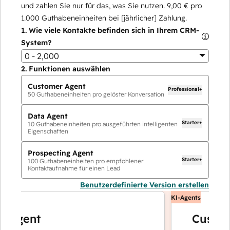
und zahlen Sie nur für das, was Sie nutzen.
9,00 €
pro
1.000
Guthabeneinheiten bei [jährlicher] Zahlung.
1.
Wie viele Kontakte befinden sich in Ihrem CRM-
System?
0 - 2,000
2.
Funktionen auswählen
Customer Agent
Professional+
50
Guthabeneinheiten pro gelöster Konversation
Data Agent
Starter+
10
Guthabeneinheiten pro ausgeführten intelligenten
Eigenschaften
Prospecting Agent
Starter+
100
Guthabeneinheiten pro empfohlener
Kontaktaufnahme für einen Lead
Benutzerdefinierte Version erstellen
KI-Agents
gent
Customer