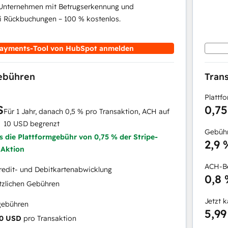
 Unternehmen mit Betrugserkennung und
i Rückbuchungen – 100 % kostenlos.
ayments-Tool von HubSpot anmelden
gebühren
Tran
Plattf
S
0,7
Für 1 Jahr, danach 0,5 % pro Transaktion, ACH auf
10 USD begrenzt
Gebühr
ls die Plattformgebühr von 0,75 % der Stripe-
2,9 
 Aktion
ACH-Be
redit- und Debitkartenabwicklung
0,8
tzlichen Gebühren
Jetzt 
gebühren
5,99
0 USD
pro Transaktion