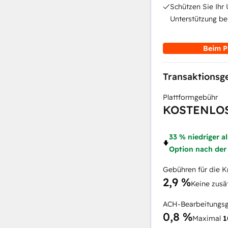
Schützen Sie Ihr
Unterstützung be
Beim P
Transaktions
Plattformgebühr
KOSTENLO
33 % niedriger a
Option nach der
Gebühren für die K
2,9 %
Keine zusä
ACH-Bearbeitungs
0,8 %
Maximal
1