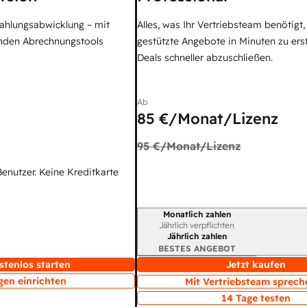
Zahlungsabwicklung – mit
Alles, was Ihr Vertriebsteam benötigt
enden Abrechnungstools
gestützte Angebote in Minuten zu ers
Deals schneller abzuschließen.
Ab
85 €
/Monat/Lizenz
95 €
/Monat/Lizenz
Benutzer. Keine Kreditkarte
Monatlich zahlen
Abrechnungszeitraum
Jährlich verpflichten
Jährlich zahlen
BESTES ANGEBOT
stenlos starten
Jetzt kaufen
gen einrichten
Mit Vertriebsteam sprech
14 Tage testen