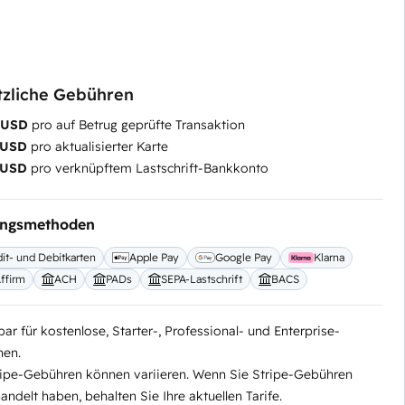
tzliche Gebühren
5 USD
pro auf Betrug geprüfte Transaktion
 USD
pro aktualisierter Karte
 USD
pro verknüpftem Lastschrift-Bankkonto
ungsmethoden
it- und Debitkarten
Apple Pay
Google Pay
Klarna
ffirm
ACH
PADs
SEPA-Lastschrift
BACS
ar für kostenlose, Starter-, Professional- und Enterprise-
nen.
ripe-Gebühren können variieren. Wenn Sie Stripe-Gebühren
ndelt haben, behalten Sie Ihre aktuellen Tarife.