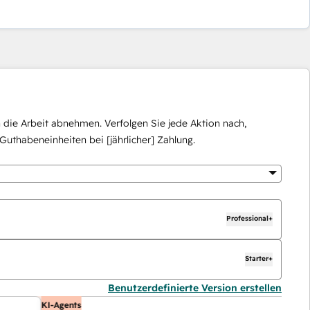
die Arbeit abnehmen. Verfolgen Sie jede Aktion nach,
Guthabeneinheiten bei [jährlicher] Zahlung.
Professional+
Starter+
Benutzerdefinierte Version erstellen
KI-Agents
KI