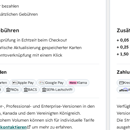
r bezahlen
sätzlichen Gebühren
ebühren
Zusä
prüfung in Echtzeit beim Checkout
+ 0,0
+ 0,25
ische Aktualisierung gespeicherter Karten
+ 1,50
ntoverknüpfung mit einem Klick
den
Zahl
arten
Apple Pay
Google Pay
Klarna
Kred
H
PADs
BACS
SEPA-Lastschrift
A
er-, Professional- und Enterprise-Versionen in den
Verfügb
n, Kanada und dem Vereinigten Königreich.
Versio
hem Volumen können sich für individuelle Tarife
Die St
kontaktieren
um mehr zu erfahren.
ausgeha