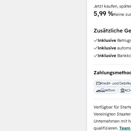
Jetzt kaufen, späte
5,99 %
Keine zu
Zusätzliche G
Inklusive
Betrugs
Inklusive
automat
Inklusive
Bankko
Zahlungsmetho
Kredit- und Debitk
Affirm
AC
Verfügbar für Start
Vereinigten Staate
Unternehmen mit ho
qualifizieren.
Team 