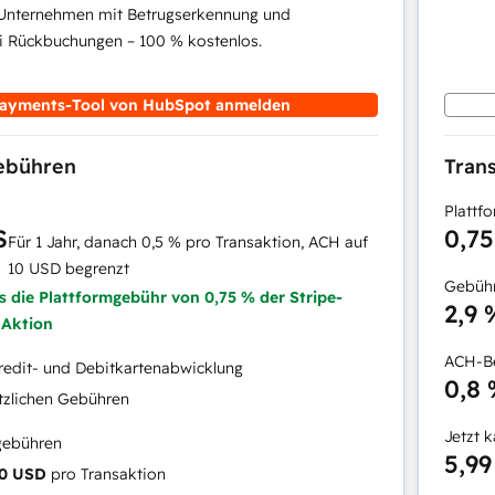
 Unternehmen mit Betrugserkennung und
i Rückbuchungen – 100 % kostenlos.
ayments-Tool von HubSpot anmelden
gebühren
Tran
Plattf
S
0,7
Für 1 Jahr, danach 0,5 % pro Transaktion, ACH auf
10 USD begrenzt
Gebühr
ls die Plattformgebühr von 0,75 % der Stripe-
2,9 
 Aktion
ACH-Be
redit- und Debitkartenabwicklung
0,8
tzlichen Gebühren
Jetzt 
gebühren
5,99
0 USD
pro Transaktion