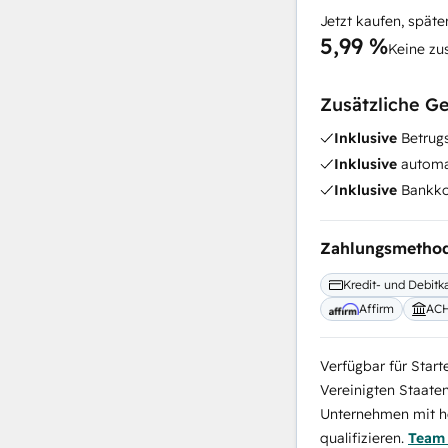
Jetzt kaufen, späte
5,99 %
Keine zu
Zusätzliche G
Inklusive
Betrugs
Inklusive
automat
Inklusive
Bankko
Zahlungsmetho
Kredit- und Debitk
Affirm
AC
Verfügbar für Start
Vereinigten Staate
Unternehmen mit ho
qualifizieren.
Team 