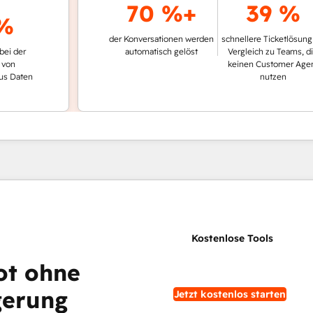
70 %+
39 %
der Konversationen werden
schnellere Ticketlösung im
r
automatisch gelöst
Vergleich zu Teams, die
keinen Customer Agent
en
nutzen
ot ohne
gerung
Jetzt kostenlos starten