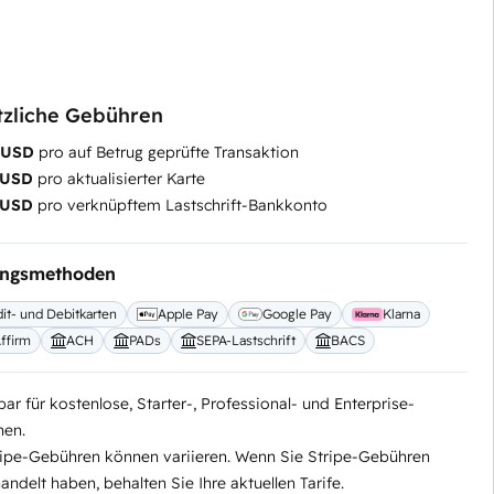
tzliche Gebühren
5 USD
pro auf Betrug geprüfte Transaktion
 USD
pro aktualisierter Karte
 USD
pro verknüpftem Lastschrift-Bankkonto
ungsmethoden
it- und Debitkarten
Apple Pay
Google Pay
Klarna
ffirm
ACH
PADs
SEPA-Lastschrift
BACS
ar für kostenlose, Starter-, Professional- und Enterprise-
nen.
ripe-Gebühren können variieren. Wenn Sie Stripe-Gebühren
ndelt haben, behalten Sie Ihre aktuellen Tarife.