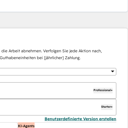
die Arbeit abnehmen. Verfolgen Sie jede Aktion nach,
Guthabeneinheiten bei [jährlicher] Zahlung.
Professional+
Starter+
Benutzerdefinierte Version erstellen
KI-Agents
K