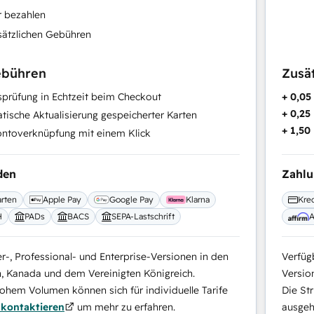
r bezahlen
sätzlichen Gebühren
ebühren
Zusä
prüfung in Echtzeit beim Checkout
+ 0,0
+ 0,25
ische Aktualisierung gespeicherter Karten
+ 1,50
ntoverknüpfung mit einem Klick
den
Zahl
arten
Apple Pay
Google Pay
Klarna
Kred
H
PADs
BACS
SEPA-Lastschrift
A
er-, Professional- und Enterprise-Versionen in den
Verfügb
n, Kanada und dem Vereinigten Königreich.
Versio
hem Volumen können sich für individuelle Tarife
Die St
kontaktieren
um mehr zu erfahren.
ausgeha