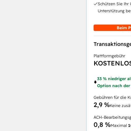
Schützen Sie Ihr
Unterstützung be
Beim P
Transaktions
Plattformgebühr
KOSTENLO
33 % niedriger a
Option nach der
Gebühren für die K
2,9 %
Keine zusä
ACH-Bearbeitungs
0,8 %
Maximal
1