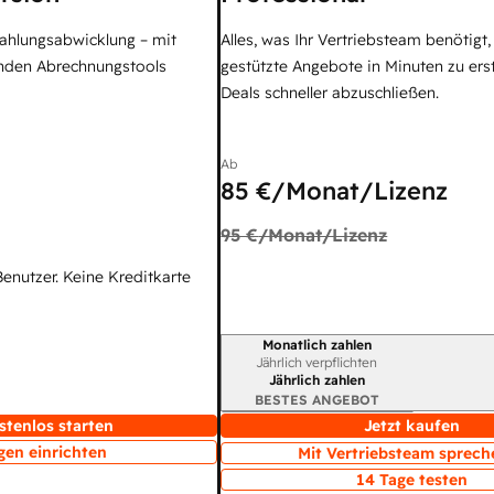
Zahlungsabwicklung – mit
Alles, was Ihr Vertriebsteam benötigt
enden Abrechnungstools
gestützte Angebote in Minuten zu ers
Deals schneller abzuschließen.
Ab
85 €
/Monat/Lizenz
95 €
/Monat/Lizenz
Benutzer. Keine Kreditkarte
Monatlich zahlen
Abrechnungszeitraum
Jährlich verpflichten
Jährlich zahlen
BESTES ANGEBOT
stenlos starten
Jetzt kaufen
gen einrichten
Mit Vertriebsteam sprech
14 Tage testen