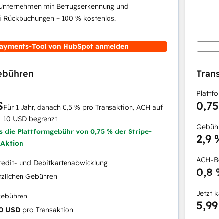
 Unternehmen mit Betrugserkennung und
i Rückbuchungen – 100 % kostenlos.
ayments-Tool von HubSpot anmelden
gebühren
Tran
Plattf
S
0,7
Für 1 Jahr, danach 0,5 % pro Transaktion, ACH auf
10 USD begrenzt
Gebühr
ls die Plattformgebühr von 0,75 % der Stripe-
2,9 
 Aktion
ACH-Be
redit- und Debitkartenabwicklung
0,8
tzlichen Gebühren
Jetzt 
gebühren
5,99
0 USD
pro Transaktion