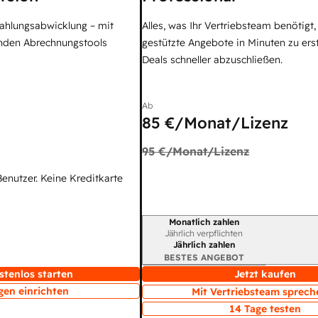
Zahlungsabwicklung – mit
Alles, was Ihr Vertriebsteam benötigt
enden Abrechnungstools
gestützte Angebote in Minuten zu ers
Deals schneller abzuschließen.
Ab
85 €
/Monat/Lizenz
95 €
/Monat/Lizenz
Benutzer. Keine Kreditkarte
Monatlich zahlen
Abrechnungszeitraum
Jährlich verpflichten
Jährlich zahlen
BESTES ANGEBOT
stenlos starten
Jetzt kaufen
gen einrichten
Mit Vertriebsteam sprech
14 Tage testen