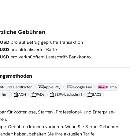
tzliche Gebühren
5 USD
pro auf Betrug geprüfte Transaktion
 USD
pro aktualisierter Karte
 USD
pro verknüpftem Lastschrift-Bankkonto
ungsmethoden
it- und Debitkarten
Apple Pay
Google Pay
Klarna
ffirm
ACH
PADs
SEPA-Lastschrift
BACS
ar für kostenlose, Starter-, Professional- und Enterprise-
nen.
ripe-Gebühren können variieren. Wenn Sie Stripe-Gebühren
ndelt haben, behalten Sie Ihre aktuellen Tarife.