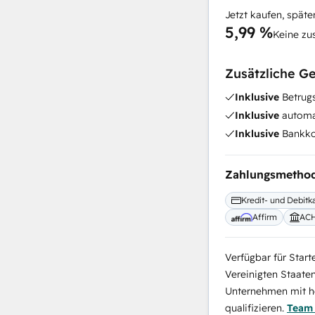
Jetzt kaufen, späte
5,99 %
Keine zu
Zusätzliche G
Inklusive
Betrugs
Inklusive
automat
Inklusive
Bankko
Zahlungsmetho
Kredit- und Debitk
Affirm
AC
Verfügbar für Start
Vereinigten Staate
Unternehmen mit ho
qualifizieren.
Team 