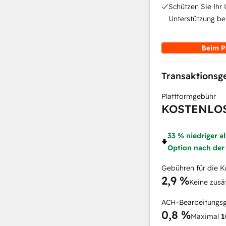
Schützen Sie Ihr
Unterstützung be
Beim P
Transaktions
Plattformgebühr
KOSTENLO
33 % niedriger a
Option nach der
Gebühren für die K
2,9 %
Keine zusä
ACH-Bearbeitungs
0,8 %
Maximal
1