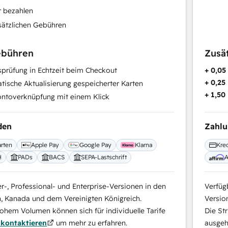
r bezahlen
sätzlichen Gebühren
ebühren
Zusä
prüfung in Echtzeit beim Checkout
+ 0,0
+ 0,25
ische Aktualisierung gespeicherter Karten
+ 1,50
ntoverknüpfung mit einem Klick
den
Zahl
arten
Apple Pay
Google Pay
Klarna
Kred
H
PADs
BACS
SEPA-Lastschrift
A
er-, Professional- und Enterprise-Versionen in den
Verfügb
n, Kanada und dem Vereinigten Königreich.
Versio
hem Volumen können sich für individuelle Tarife
Die St
kontaktieren
um mehr zu erfahren.
ausgeha