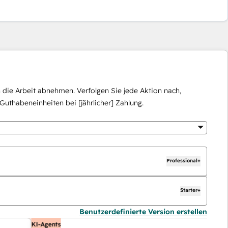
die Arbeit abnehmen. Verfolgen Sie jede Aktion nach,
Guthabeneinheiten bei [jährlicher] Zahlung.
Professional+
Starter+
Benutzerdefinierte Version erstellen
KI-Agents
KI