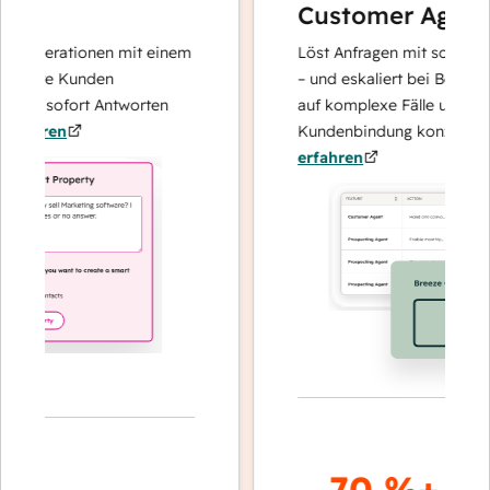
Customer Agent
noperationen mit einem
Löst Anfragen mit schnellen, p
 Ihre Kunden
– und eskaliert bei Bedarf, dam
und sofort Antworten
auf komplexe Fälle und den A
ahren
Kundenbindung konzentrieren
erfahren
70 %+