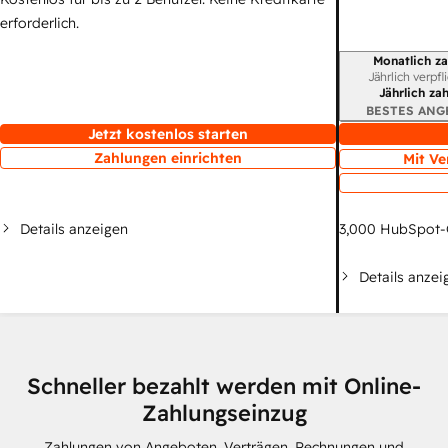
erforderlich.
Monatlich za
Abrechnungszei
Jährlich verpfl
Jährlich za
BESTES ANG
Jetzt kostenlos starten
Zahlungen einrichten
Mit Ve
Details anzeigen
3,000
HubSpot-
Details anzei
Schneller bezahlt werden mit Online-
Zahlungseinzug
Zahlungen von Angeboten, Verträgen, Rechnungen und