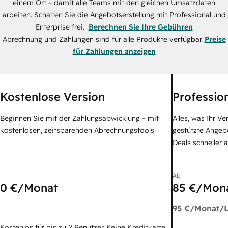
einem Ort – damit alle Teams mit den gleichen Umsatzdaten
arbeiten. Schalten Sie die Angebotserstellung mit Professional und
Enterprise frei.
Berechnen Sie Ihre Gebühren
Abrechnung und Zahlungen sind für alle Produkte verfügbar.
Preise
für Zahlungen anzeigen
Kostenlose Version
Professio
Beginnen Sie mit der Zahlungsabwicklung – mit
Alles, was Ihr V
kostenlosen, zeitsparenden Abrechnungstools
gestützte Angebo
Deals schneller 
Ab
0 €
/Monat
85 €
/Mona
95 €
/Monat/L
Kostenlos für bis zu 2 Benutzer. Keine Kreditkarte