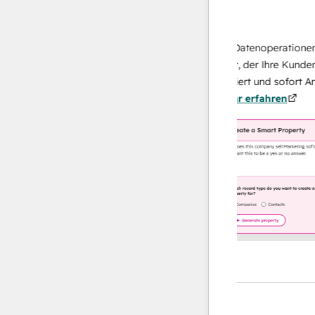
Data Agent
isen Antworten
Skalieren Sie Ihrer Datenoperationen mit
ich Ihr Team
KI-gestützten Agent, der Ihre Kunden
u von
recherchiert, analysiert und sofort Antwor
n.
Mehr
über sie liefert.
Mehr erfahren