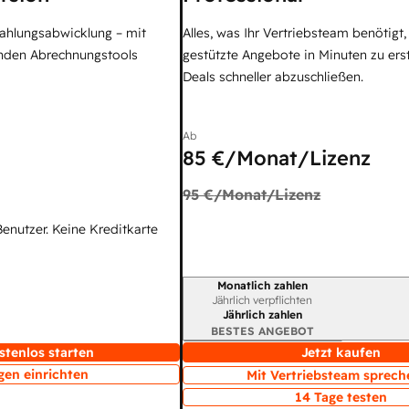
Zahlungsabwicklung – mit
Alles, was Ihr Vertriebsteam benötigt
enden Abrechnungstools
gestützte Angebote in Minuten zu ers
Deals schneller abzuschließen.
Ab
85 €
/Monat/Lizenz
95 €
/Monat/Lizenz
Benutzer. Keine Kreditkarte
Monatlich zahlen
Abrechnungszeitraum
Jährlich verpflichten
Jährlich zahlen
BESTES ANGEBOT
stenlos starten
Jetzt kaufen
gen einrichten
Mit Vertriebsteam sprech
14 Tage testen