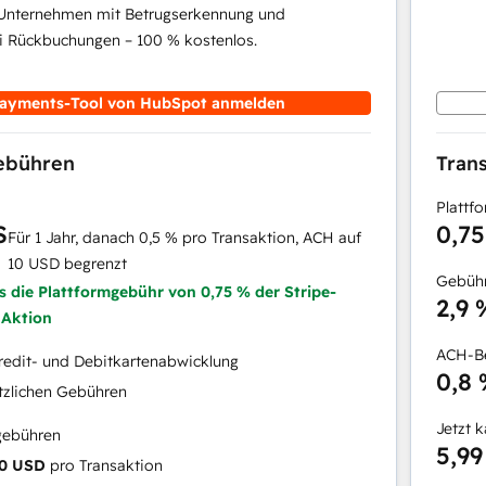
 Unternehmen mit Betrugserkennung und
i Rückbuchungen – 100 % kostenlos.
ayments-Tool von HubSpot anmelden
gebühren
Tran
Plattf
S
0,7
Für 1 Jahr, danach 0,5 % pro Transaktion, ACH auf
10 USD begrenzt
Gebühr
ls die Plattformgebühr von 0,75 % der Stripe-
2,9 
 Aktion
ACH-Be
redit- und Debitkartenabwicklung
0,8
tzlichen Gebühren
Jetzt 
gebühren
5,99
0 USD
pro Transaktion