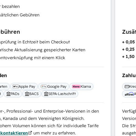
r bezahlen
sätzlichen Gebühren
ebühren
Zusä
prüfung in Echtzeit beim Checkout
+ 0,0
+ 0,25
ische Aktualisierung gespeicherter Karten
+ 1,50
ntoverknüpfung mit einem Klick
den
Zahl
arten
Apple Pay
Google Pay
Klarna
Kred
H
PADs
BACS
SEPA-Lastschrift
A
er-, Professional- und Enterprise-Versionen in den
Verfügb
n, Kanada und dem Vereinigten Königreich.
Versio
hem Volumen können sich für individuelle Tarife
Die St
kontaktieren
um mehr zu erfahren.
ausgeha