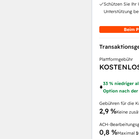
Schützen Sie Ihr
Unterstützung be
Beim P
Transaktions
Plattformgebühr
KOSTENLO
33 % niedriger a
Option nach der
Gebühren für die K
2,9 %
Keine zusä
ACH-Bearbeitungs
0,8 %
Maximal
1