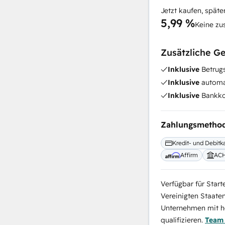
Jetzt kaufen, späte
5,99 %
Keine zu
Zusätzliche G
Inklusive
Betrugs
Inklusive
automat
Inklusive
Bankko
Zahlungsmetho
Kredit- und Debitk
Affirm
AC
Verfügbar für Start
Vereinigten Staate
Unternehmen mit ho
qualifizieren.
Team 