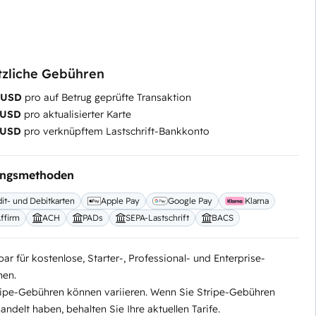
tzliche Gebühren
5 USD
pro auf Betrug geprüfte Transaktion
 USD
pro aktualisierter Karte
 USD
pro verknüpftem Lastschrift-Bankkonto
ungsmethoden
it- und Debitkarten
Apple Pay
Google Pay
Klarna
ffirm
ACH
PADs
SEPA-Lastschrift
BACS
ar für kostenlose, Starter-, Professional- und Enterprise-
nen.
ripe-Gebühren können variieren. Wenn Sie Stripe-Gebühren
ndelt haben, behalten Sie Ihre aktuellen Tarife.