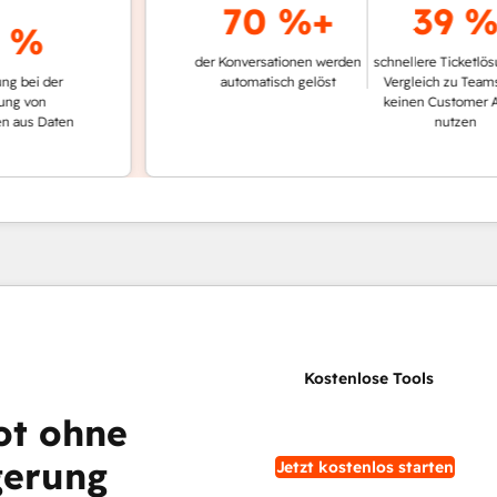
70 %+
39 %
%
der Konversationen werden
schnellere Ticketlösung im
 der
automatisch gelöst
Vergleich zu Teams, die
n
keinen Customer Agent
 Daten
nutzen
ot ohne
gerung
Jetzt kostenlos starten